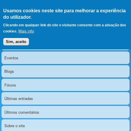
Ir para as secções
(Alt+1)
Ir para o conteúdo
Iniciar sessão
Usamos cookies neste site para melhorar a experiência
LERPARAVER
, ir para a
do utilizador.
página principal
O portal da visão diferente
Clicando em qualquer link do site o visitante consente com a ativação dos
Mais info
cookies.
Sim, aceito
Notícias
Menu principal
Eventos
Blogs
Fóruns
Últimas entradas
Últimos comentários
Sobre o site