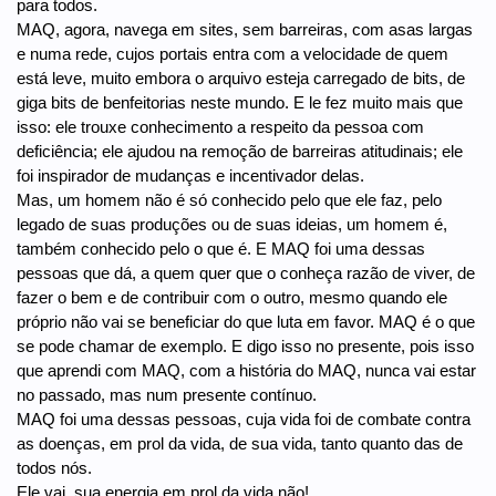
para todos.
MAQ, agora, navega em sites, sem barreiras, com asas largas
e numa rede, cujos portais entra com a velocidade de quem
está leve, muito embora o arquivo esteja carregado de bits, de
giga bits de benfeitorias neste mundo. E le fez muito mais que
isso: ele trouxe conhecimento a respeito da pessoa com
deficiência; ele ajudou na remoção de barreiras atitudinais; ele
foi inspirador de mudanças e incentivador delas.
Mas, um homem não é só conhecido pelo que ele faz, pelo
legado de suas produções ou de suas ideias, um homem é,
também conhecido pelo o que é. E MAQ foi uma dessas
pessoas que dá, a quem quer que o conheça razão de viver, de
fazer o bem e de contribuir com o outro, mesmo quando ele
próprio não vai se beneficiar do que luta em favor. MAQ é o que
se pode chamar de exemplo. E digo isso no presente, pois isso
que aprendi com MAQ, com a história do MAQ, nunca vai estar
no passado, mas num presente contínuo.
MAQ foi uma dessas pessoas, cuja vida foi de combate contra
as doenças, em prol da vida, de sua vida, tanto quanto das de
todos nós.
Ele vai, sua energia em prol da vida não!