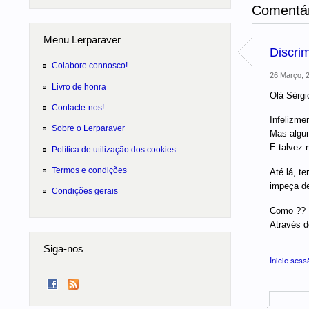
Comentár
Menu Lerparaver
Discri
Colabore connosco!
26 Março, 2
Livro de honra
Olá Sérgio
Contacte-nos!
Infelizmen
Sobre o Lerparaver
Mas algum
E talvez 
Política de utilização dos cookies
Termos e condições
Até lá, t
impeça de
Condições gerais
Como ??
Através d
Siga-nos
Inicie sess