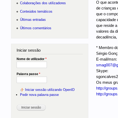
O que aconte
Colaborações dos utilizadores
de crianças 
Conteúdos temáticos
que o compo
capacidade d
Últimas entradas
que reside a
Últimos comentários
valores da d
decadência, 
* Membro do
Iniciar sessão
Sérgio Gonç
E-mail/msn:
Nome de utilizador
*
smag007@g
Skype:
Palavra passe
*
sgoncalves2
Os meus gr
http://group
Iniciar sessão utilizando OpenID
http://group
Pedir nova palavra passe