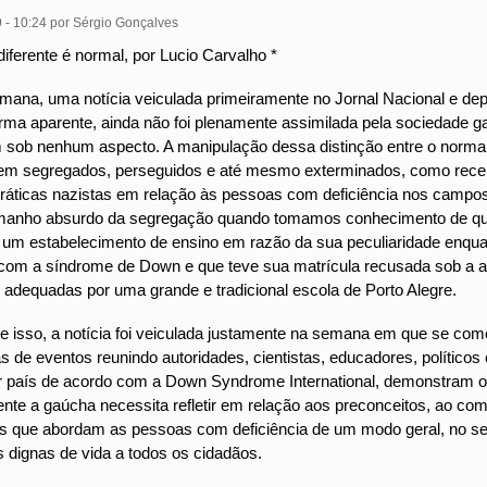
 - 10:24
por
Sérgio Gonçalves
diferente é normal, por Lucio Carvalho *
mana, uma notícia veiculada primeiramente no Jornal Nacional e dep
ma aparente, ainda não foi plenamente assimilada pela sociedade g
 sob nenhum aspecto. A manipulação dessa distinção entre o normal e
ssem segregados, perseguidos e até mesmo exterminados, como rece
práticas nazistas em relação às pessoas com deficiência nos campos d
tamanho absurdo da segregação quando tomamos conhecimento de que
 um estabelecimento de ensino em razão da sua peculiaridade enqu
om a síndrome de Down e que teve sua matrícula recusada sob a al
adequadas por uma grande e tradicional escola de Porto Alegre.
 isso, a notícia foi veiculada justamente na semana em que se com
s de eventos reunindo autoridades, cientistas, educadores, políticos
or país de acordo com a Down Syndrome International, demonstram o
nte a gaúcha necessita refletir em relação aos preconceitos, ao comp
is que abordam as pessoas com deficiência de um modo geral, no sen
 dignas de vida a todos os cidadãos.