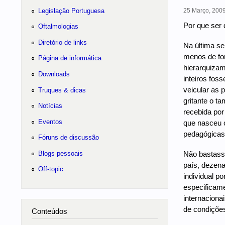
Legislação Portuguesa
25 Março, 2009
Por que ser 
Oftalmologias
Diretório de links
Na última se
menos de for
Página de informática
hierarquizam
Downloads
inteiros fo
veicular as 
Truques & dicas
gritante o 
Notícias
recebida por
Eventos
que nasceu c
pedagógicas 
Fóruns de discussão
Blogs pessoais
Não bastasse
país, dezena
Off-topic
individual p
especificame
internaciona
de condições
Conteúdos