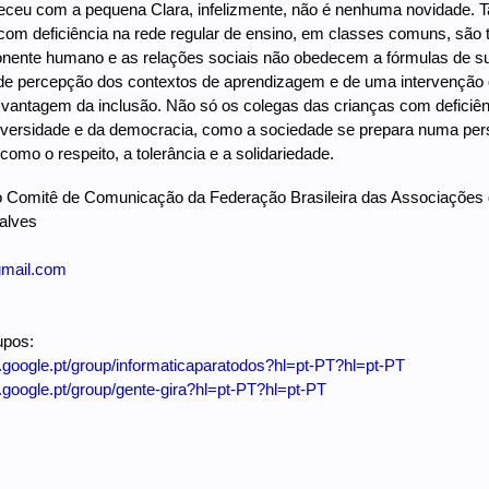
ceu com a pequena Clara, infelizmente, não é nenhuma novidade. T
com deficiência na rede regular de ensino, em classes comuns, são 
nente humano e as relações sociais não obedecem a fórmulas de su
e percepção dos contextos de aprendizagem e de uma intervenção qu
 vantagem da inclusão. Não só os colegas das crianças com deficiê
iversidade e da democracia, como a sociedade se prepara numa per
como o respeito, a tolerância e a solidariedade.
 Comitê de Comunicação da Federação Brasileira das Associações
alves
mail.com
upos:
s.google.pt/group/informaticaparatodos?hl=pt-PT?hl=pt-PT
s.google.pt/group/gente-gira?hl=pt-PT?hl=pt-PT