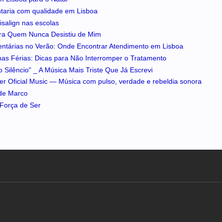
ntaria com qualidade em Lisboa
isalign nas escolas
ra Quem Nunca Desistiu de Mim
entárias no Verão: Onde Encontrar Atendimento em Lisboa
 nas Férias: Dicas para Não Interromper o Tratamento
 Silêncio" _ A Música Mais Triste Que Já Escrevi
iker Oficial Music — Música com pulso, verdade e rebeldia sonora
 de Marco
A Força de Ser