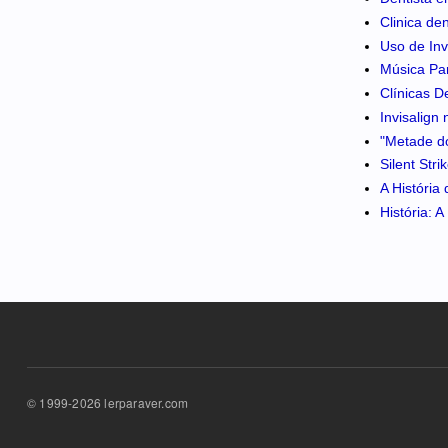
Clinica de
Uso de Inv
Música Pa
Clínicas D
Invisalign
"Metade do
Silent Str
A História
História: 
© 1999-2026 lerparaver.com