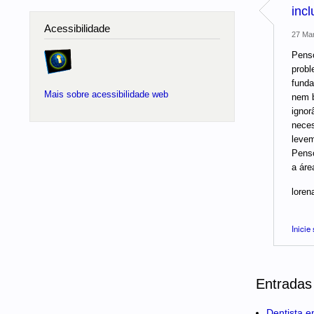
inc
Acessibilidade
27 Mar
Penso
probl
funda
Mais sobre acessibilidade web
nem b
ignor
neces
levem
Penso
a áre
loren
Inicie
Entradas
Dentista e