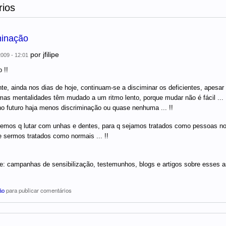
ios
minação
por
jfilipe
009 - 12:01
 !!
te, ainda nos dias de hoje, continuam-se a disciminar os deficientes, apesar d
as mentalidades têm mudado a um ritmo lento, porque mudar não é fácil ... 
no futuro haja menos discriminação ou quase nenhuma ... !!
eremos q lutar com unhas e dentes, para q sejamos tratados como pessoas 
 sermos tratados como normais ... !!
e: campanhas de sensibilização, testemunhos, blogs e artigos sobre esses a
ão
para publicar comentários