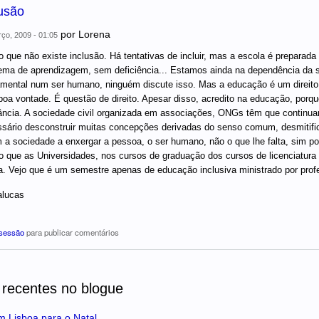
lusão
por
Lorena
ço, 2009 - 01:05
 que não existe inclusão. Há tentativas de incluir, mas a escola é preparad
ema de aprendizagem, sem deficiência... Estamos ainda na dependência da sen
mental num ser humano, ninguém discute isso. Mas a educação é um direito g
oa vontade. É questão de direito. Apesar disso, acredito na educação, por
ância. A sociedade civil organizada em associações, ONGs têm que continua
sário desconstruir muitas concepções derivadas do senso comum, desmitifica
 a sociedade a enxergar a pessoa, o ser humano, não o que lhe falta, sim por
 que as Universidades, nos cursos de graduação dos cursos de licenciatura 
a. Vejo que é um semestre apenas de educação inclusiva ministrado por pro
alucas
 sessão
para publicar comentários
 recentes no blogue
m Lisboa para o Natal