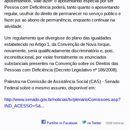
aposentandos. Vale dizer: o aposentando especial por ser
Pessoa com Deficiência poderá, tanto quanto o aposentando
regular, usufruir do direito de permanecer no serviço público e
fazer jus ao abono de permanência, enquanto continuar na
atividade.
Um regulamento que divergisse do plano das igualdades
estabelecido no Artigo 1, da Convenção de Nova Iorque,
novamente, seria qualificadamente discriminatório e, pois,
inconstitucional, por violar frontalmente os enunciados
substanciais presentes na Convenção sobre os Direitos das
Pessoas com Deficiência (Decreto Legislativo nº 186/2008).
Palestra na Comissão de Assistência Social (CAS) - Senado
Federal sobre o mesmo assunto, disponível em:
http://www.senado.gov.br/noticias/tv/plenarioComissoes.asp?
IND_ACESSO=S&...
Partilhe no Facebook
no Twitter
1639 leituras