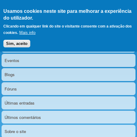
Ir para as secções
(Alt+1)
Ir para o conteúdo
Iniciar sessão
Usamos cookies neste site para melhorar a experiência
LERPARAVER
, ir para a
do utilizador.
página principal
O portal da visão diferente
Clicando em qualquer link do site o visitante consente com a ativação dos
Mais info
cookies.
Sim, aceito
Notícias
Menu principal
Eventos
Blogs
Fóruns
Últimas entradas
Últimos comentários
Sobre o site