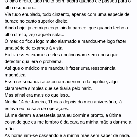
O olho direito, tudo muito bem, agora quando ele passou para o
olho esquerdo...
Via tudo enublado, tudo cinzento, apenas com uma especie de
buraco no canto superior direito.
Ainda hoje, já comigo cego, ainda parece, que quando fecho o
olho direito, vejo aquela sala...
O médico ficou logo muito alarmado e mandou-me logo fazer
uma série de exames à vista.
Eu fiz esses exames e eles continuavam sem conseguir
detectar qual era o problema.
Até que o médico me mandou ir fazer uma ressonáncia
magnética.
Essa ressonáncia acusou um adenoma da hipófice, algo
claramente simples que se tiraria pelo nariz.
Mas afinal era mais do que isso...
No dia 14 de Janeiro, 11 dias depois do meu aniversário, lá
estava eu na sala de operações.
Lá me deram a anestesia para eu dormir e pronto, a última
coisa de que eu me lembro é da cara da minha mãe a dar-me a
mão.
As horas iam-se passando e a minha mãe sem saber de nada.