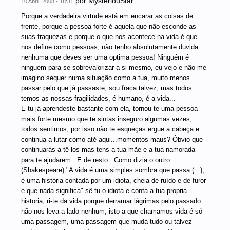
por
MysteriouStar
10 Abril, 2008 - 18:31
Porque a verdadeira virtude está em encarar as coisas de
frente, porque a pessoa forte é aquela que não esconde as
suas fraquezas e porque o que nos acontece na vida é que
nos define como pessoas, não tenho absolutamente duvida
nenhuma que deves ser uma optima pessoa! Ninguém é
ninguem para se sobrevalorizar a si mesmo, eu vejo e não me
imagino sequer numa situação como a tua, muito menos
passar pelo que já passaste, sou fraca talvez, mas todos
temos as nossas fragilidades, é humano, é a vida...
E tu já aprendeste bastante com ela, tornou te uma pessoa
mais forte mesmo que te sintas inseguro algumas vezes,
todos sentimos, por isso não te esqueças ergue a cabeça e
continua a lutar como até aqui...momentos maus? Óbvio que
continuarás a tê-los mas tens a tua mãe e a tua namorada
para te ajudarem...E de resto...Como dizia o outro
(Shakespeare) "A vida é uma simples sombra que passa (...);
é uma história contada por um idiota, cheia de ruído e de furor
e que nada significa" sê tu o idiota e conta a tua propria
historia, ri-te da vida porque derramar lágrimas pelo passado
não nos leva a lado nenhum, isto a que chamamos vida é só
uma passagem, uma passagem que muda tudo ou talvez