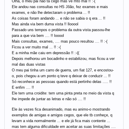
Olha, o meu pai não tá cego mas vê mto mal !! :-(
Ele andou nas consultas no HS Jõão, fez exames e mais
exames, e não lhe detectaram o problema ... !!
As coisas foram andando ... e não se sabia o q era ... !!
Mas ainda via bem duma vista !! llooool
Passado uns tempos o problema da outra vista passou-lhe
para a que via bem .... !! looool
Mais consultas, exames, .... mas pouco resultou .... !! :-(
Ficou a ver muito mal ... !! :-(
E a minha mãe caiu em depressão !! :-((
Depois melhorou um bocadinho e estabilizou, mas ficou a ver
mal das duas vistas
O meu pai tinha um carro de guerra, um fiat 127, e encostou-
o, pois chegou a um ponto q teve q deixar de conduzir ... !!
Só reconhece as pessoas quando está pertinho delas ..... !!
E enfim .... !!
Ele tem uma croidite: tem uma pinta preta no meio da vista q
lhe impede de juntar as letras e não só .... !!
Ele às vezes fica desanimado, mas eu animo-o mostrando
exemplos de amigas e amigos cegos, que ele tb conheçe, q
levam a vida normalmente ... e ele já fica mais contente ...
mas tem alguma dificuldade em aceitar as suas limitações ....