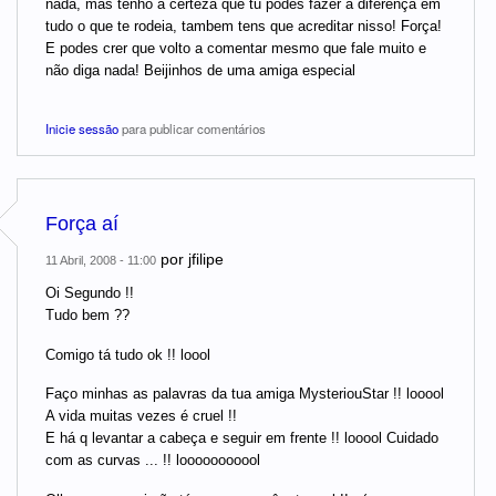
nada, mas tenho a certeza que tu podes fazer a diferença em
tudo o que te rodeia, tambem tens que acreditar nisso! Força!
E podes crer que volto a comentar mesmo que fale muito e
não diga nada! Beijinhos de uma amiga especial
Inicie sessão
para publicar comentários
Força aí
por
jfilipe
11 Abril, 2008 - 11:00
Oi Segundo !!
Tudo bem ??
Comigo tá tudo ok !! loool
Faço minhas as palavras da tua amiga MysteriouStar !! looool
A vida muitas vezes é cruel !!
E há q levantar a cabeça e seguir em frente !! looool Cuidado
com as curvas ... !! looooooooool