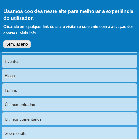
Ir para as secções
(Alt+1)
Ir para o conteúdo
Iniciar sessão
Usamos cookies neste site para melhorar a experiência
LERPARAVER
, ir para a
do utilizador.
página principal
O portal da visão diferente
Clicando em qualquer link do site o visitante consente com a ativação dos
Mais info
cookies.
Sim, aceito
Notícias
Menu principal
Eventos
Blogs
Fóruns
Últimas entradas
Últimos comentários
Sobre o site