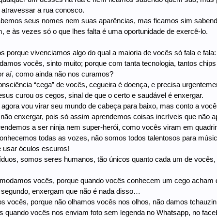
 atravessar a rua conosco.
sabemos seus nomes nem suas aparências, mas ficamos sim sabend
, e às vezes só o que lhes falta é uma oportunidade de exercê-lo.
porque vivenciamos algo do qual a maioria de vocês só fala e fala: 
amos vocês, sinto muito; porque com tanta tecnologia, tantos chips 
por aí, como ainda não nos curamos?
nsciência “cega” de vocês, cegueira é doença, e precisa urgenteme
sus curou os cegos, sinal de que o certo e saudável é enxergar.
agora vou virar seu mundo de cabeça para baixo, mas conto a você
ão enxergar, pois só assim aprendemos coisas incríveis que não a
endemos a ser ninja nem super-herói, como vocês viram em quadrinho
onhecemos todas as vozes, não somos todos talentosos para música
 usar óculos escuros!
duos, somos seres humanos, tão únicos quanto cada um de vocês, c
comodamos vocês, porque quando vocês conhecem um cego acham 
segundo, enxergam que não é nada disso…
 vocês, porque não olhamos vocês nos olhos, não damos tchauzinho
 quando vocês nos enviam foto sem legenda no Whatsapp, no facebo