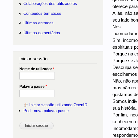
Colaborações dos utilizadores
oferece para
Aliás, não 
Conteúdos temáticos
seu lado bom
Últimas entradas
Nós
Últimos comentários
incomodamos 
Sim, incomod
espirituais 
Porque na co
Iniciar sessão
Porque se Je
Desculpa se 
Nome de utilizador
*
escolhemos n
Não, não apr
Palavra passe
*
mas não rec
gostamos de
Somos indiví
Iniciar sessão utilizando OpenID
sua história.
Pedir nova palavra passe
Por fim, in
conhecem o 
Incomodamos
respondemos