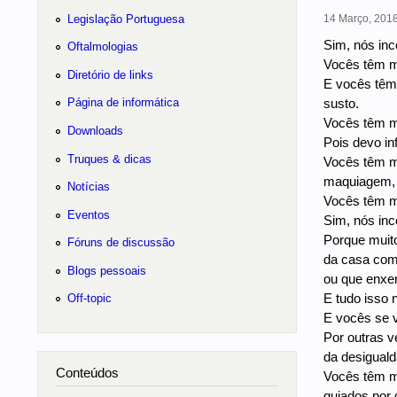
Legislação Portuguesa
14 Março, 2018
Sim, nós inc
Oftalmologias
Vocês têm me
Diretório de links
E vocês têm 
susto.
Página de informática
Vocês têm me
Downloads
Pois devo i
Truques & dicas
Vocês têm me
maquiagem, 
Notícias
Vocês têm m
Eventos
Sim, nós in
Porque muit
Fóruns de discussão
da casa com 
Blogs pessoais
ou que enxe
E tudo isso 
Off-topic
E vocês se v
Por outras 
da desiguald
Conteúdos
Vocês têm m
guiados por