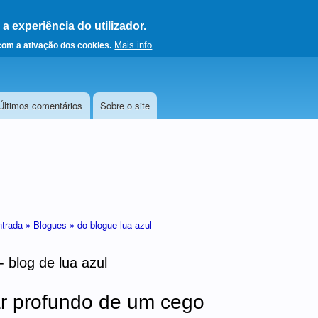
 experiência do utilizador.
a a página principal
Mais info
 com a ativação dos cookies.
Últimos comentários
Sobre o site
ntrada »
Blogues »
do blogue lua azul
- blog de lua azul
r profundo de um cego