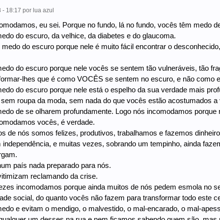
 - 18:17
por
lua azul
omodamos, eu sei. Porque no fundo, lá no fundo, vocês têm medo de
do do escuro, da velhice, da diabetes e do glaucoma.
medo do escuro porque nele é muito fácil encontrar o desconhecido, 
do do escuro porque nele vocês se sentem tão vulneráveis, tão fragi
nformar-lhes que é como VOCÊS se sentem no escuro, e não como eu
do do escuro porque nele está o espelho da sua verdade mais profu
sem roupa da moda, sem nada do que vocês estão acostumados a 
edo de se olharem profundamente. Logo nós incomodamos porque 
comodamos vocês, é verdade.
os de nós somos felizes, produtivos, trabalhamos e fazemos dinhei
independência, e muitas vezes, sobrando um tempinho, ainda fazem
rgam.
num país nada preparado para nós.
itimizam reclamando da crise.
vezes incomodamos porque ainda muitos de nós pedem esmola no se
ade social, do quanto vocês não fazem para transformar todo este ce
edo e evitam o mendigo, o malvestido, o mal-encarado, o mal-apess
 qualquer um desses na rua e nem ficamos sabendo quem são, mas p