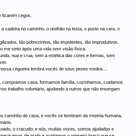
 ficarem cegos.
a cadeira no caminho, o orelhão na testa, o poste na cara, o
lizados, tão pobrezinhos, tão impotentes, tão improdutivos.
 me sinto após uma vida sem visão física.
nda, nua e crua, sem a estética das cores e formas, sem
ver.
nossa cegueira lembra vocês de seus piores medos…
ro, compramos casa, formamos família, cozinhamos, cuidamos
os trabalho voluntário, ajudando a outros que não enxergam
u caminho de casa, e vocês se lembram da miséria humana,
nário.
oado, o cracudo; e nós, muitas vezes, somos ajudados e
recisamos de ajuda e aceitamos o primeiro braço que se