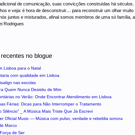
adicional de comunicação, suas convicções construídas há séculos.
hos e veja: é hora de desconstruir… para reconstruir um olhar mui
nós juntos e misturados, afinal somos membros de uma só família, a
ei Rodrigues
 recentes no blogue
m Lisboa para o Natal
ntaria com qualidade em Lisboa
isalign nas escolas
ra Quem Nunca Desistiu de Mim
entárias no Verão: Onde Encontrar Atendimento em Lisboa
 nas Férias: Dicas para Não Interromper o Tratamento
 Silêncio" _ A Música Mais Triste Que Já Escrevi
iker Oficial Music — Música com pulso, verdade e rebeldia sonora
 de Marco
A Força de Ser