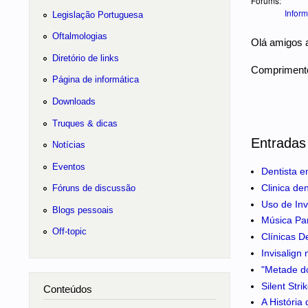
Forums:
Inform
Legislação Portuguesa
Oftalmologias
Olá amigos a
Diretório de links
Comprimento
Página de informática
Downloads
Truques & dicas
Entradas
Notícias
Eventos
Dentista e
Clinica de
Fóruns de discussão
Uso de Inv
Blogs pessoais
Música Pa
Off-topic
Clínicas D
Invisalign
"Metade do
Silent Str
Conteúdos
A História