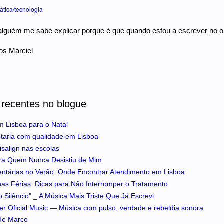
ática/tecnologia
lguém me sabe explicar porque é que quando estou a escrever no or
s Marciel
 recentes no blogue
m Lisboa para o Natal
ntaria com qualidade em Lisboa
isalign nas escolas
ra Quem Nunca Desistiu de Mim
entárias no Verão: Onde Encontrar Atendimento em Lisboa
 nas Férias: Dicas para Não Interromper o Tratamento
 Silêncio" _ A Música Mais Triste Que Já Escrevi
iker Oficial Music — Música com pulso, verdade e rebeldia sonora
 de Marco