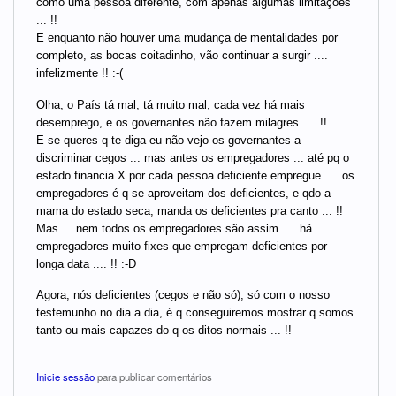
como uma pessoa diferente, com apenas algumas limitações
... !!
E enquanto não houver uma mudança de mentalidades por
completo, as bocas coitadinho, vão continuar a surgir ....
infelizmente !! :-(
Olha, o País tá mal, tá muito mal, cada vez há mais
desemprego, e os governantes não fazem milagres .... !!
E se queres q te diga eu não vejo os governantes a
discriminar cegos ... mas antes os empregadores ... até pq o
estado financia X por cada pessoa deficiente empregue .... os
empregadores é q se aproveitam dos deficientes, e qdo a
mama do estado seca, manda os deficientes pra canto ... !!
Mas ... nem todos os empregadores são assim .... há
empregadores muito fixes que empregam deficientes por
longa data .... !! :-D
Agora, nós deficientes (cegos e não só), só com o nosso
testemunho no dia a dia, é q conseguiremos mostrar q somos
tanto ou mais capazes do q os ditos normais ... !!
Inicie sessão
para publicar comentários