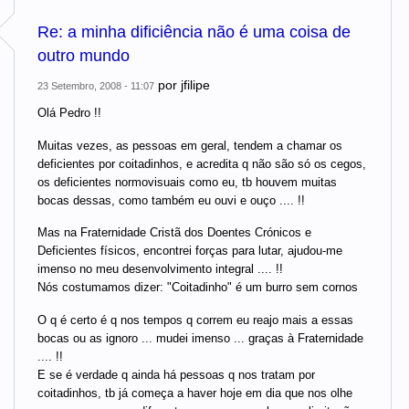
Re: a minha dificiência não é uma coisa de
outro mundo
por
jfilipe
23 Setembro, 2008 - 11:07
Olá Pedro !!
Muitas vezes, as pessoas em geral, tendem a chamar os
deficientes por coitadinhos, e acredita q não são só os cegos,
os deficientes normovisuais como eu, tb houvem muitas
bocas dessas, como também eu ouvi e ouço .... !!
Mas na Fraternidade Cristã dos Doentes Crónicos e
Deficientes físicos, encontrei forças para lutar, ajudou-me
imenso no meu desenvolvimento integral .... !!
Nós costumamos dizer: "Coitadinho" é um burro sem cornos
O q é certo é q nos tempos q correm eu reajo mais a essas
bocas ou as ignoro ... mudei imenso ... graças à Fraternidade
.... !!
E se é verdade q ainda há pessoas q nos tratam por
coitadinhos, tb já começa a haver hoje em dia que nos olhe