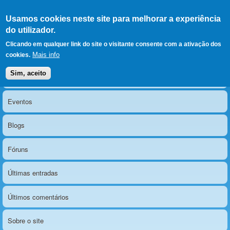
Ir para as secções
(Alt+1)
Ir para o conteúdo
Iniciar sessão
Usamos cookies neste site para melhorar a experiência
LERPARAVER
, ir para a
do utilizador.
página principal
O portal da visão diferente
Clicando em qualquer link do site o visitante consente com a ativação dos
Mais info
cookies.
Sim, aceito
Notícias
Menu principal
Eventos
Blogs
Fóruns
Últimas entradas
Últimos comentários
Sobre o site