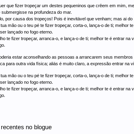
uer que fizer tropeçar um destes pequeninos que crêem em mim, mel
e submergisse na profundeza do mar.
o, por causa dos tropeços! Pois é inevitável que venham; mas ai d
 tua mão ou o teu pé te fizer tropeçar, corta-o, lança-o de ti; melhor 
 ser lançado no fogo eterno.
lho te fizer tropeçar, arranca-o, e lança-o de ti; melhor te é entrar 
go.
oderia estar aconselhando as pessoas a arrancarem seus membros ou
ca para outra vida física; aliás é muito claro, a expressão entrar na 
 tua mão ou o teu pé te fizer tropeçar, corta-o, lança-o de ti; melhor 
 ser lançado no fogo eterno.
lho te fizer tropeçar, arranca-o, e lança-o de ti; melhor te é entrar 
go.
 recentes no blogue