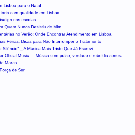
m Lisboa para o Natal
ntaria com qualidade em Lisboa
isalign nas escolas
ra Quem Nunca Desistiu de Mim
entárias no Verão: Onde Encontrar Atendimento em Lisboa
 nas Férias: Dicas para Não Interromper o Tratamento
 Silêncio" _ A Música Mais Triste Que Já Escrevi
iker Oficial Music — Música com pulso, verdade e rebeldia sonora
 de Marco
A Força de Ser