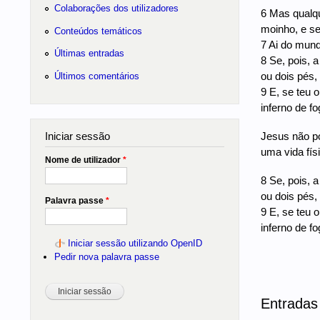
Colaborações dos utilizadores
6 Mas qualq
moinho, e s
Conteúdos temáticos
7 Ai do mund
Últimas entradas
8 Se, pois, a
ou dois pés,
Últimos comentários
9 E, se teu o
inferno de fo
Iniciar sessão
Jesus não p
uma vida físi
Nome de utilizador
*
8 Se, pois, a
ou dois pés,
Palavra passe
*
9 E, se teu o
inferno de fo
Iniciar sessão utilizando OpenID
Pedir nova palavra passe
Entradas