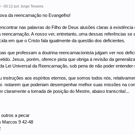
 - 00:12
por
Jorge Teixeira
ova da reencarnação no Evangelho!
l encontrar nas palavras do Filho de Deus alusões claras à existência 
à reencarnação. A nosso ver, entretanto, uma dessas referências se
ida em que o Cristo fala igualmente da questão dos deficientes.
as que professam a doutrina reencarnacionista julgam ver nos defic
tido. Jesus, porém, oferece pista que obriga à revisão da generaliza
a Lei Universal da Reencarnação, sob pena de não poder entender-s
u instruções aos espíritos eternos, que somos todos nós, relativame
  notarem que poderiam desempenhar melhor suas missões na condi
r claramente a tomada de posição do Mestre, abaixo transcrita!...
 outros a pecar
 Marcos 9 42-48
2