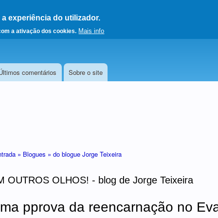
 experiência do utilizador.
a a página principal
Mais info
 com a ativação dos cookies.
Últimos comentários
Sobre o site
ntrada »
Blogues »
do blogue Jorge Teixeira
OUTROS OLHOS! - blog de Jorge Teixeira
uma pprova da reencarnação no Ev