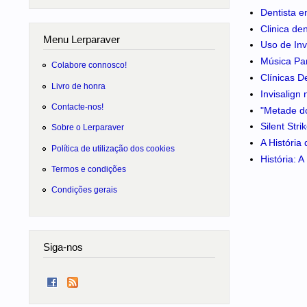
Dentista e
Clinica de
Menu Lerparaver
Uso de Inv
Música Pa
Colabore connosco!
Clínicas D
Livro de honra
Invisalign
Contacte-nos!
"Metade do
Silent Str
Sobre o Lerparaver
A História
Política de utilização dos cookies
História: 
Termos e condições
Condições gerais
Siga-nos