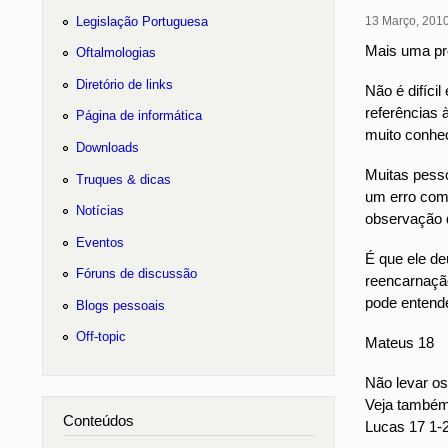
Legislação Portuguesa
13 Março, 2010
Mais uma pr
Oftalmologias
Diretório de links
Não é difíci
referências 
Página de informática
muito conhec
Downloads
Muitas pesso
Truques & dicas
um erro come
Notícias
observação d
Eventos
É que ele de
Fóruns de discussão
reencarnação
pode entende
Blogs pessoais
Off-topic
Mateus 18
Não levar os
Veja também
Conteúdos
Lucas 17 1-