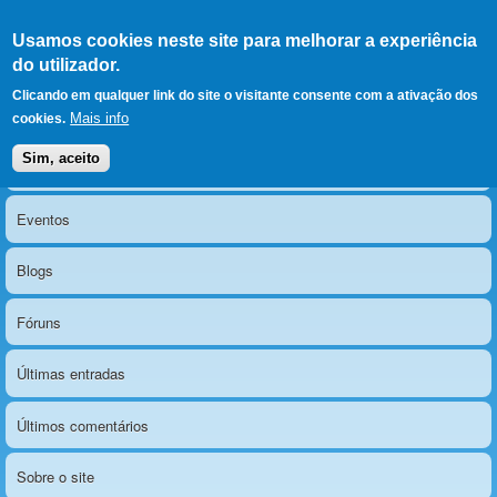
Ir para as secções
(Alt+1)
Ir para o conteúdo
Iniciar sessão
Usamos cookies neste site para melhorar a experiência
LERPARAVER
, ir para a
do utilizador.
página principal
O portal da visão diferente
Clicando em qualquer link do site o visitante consente com a ativação dos
Mais info
cookies.
Sim, aceito
Notícias
Menu principal
Eventos
Blogs
Fóruns
Últimas entradas
Últimos comentários
Sobre o site