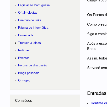
Categoria do tr
Legislação Portuguesa
Oftalmologias
Os Pontos d
Diretório de links
Como o espaç
Página de informática
Siga o cami
Downloads
Truques & dicas
Após a escol
Enter.
Notícias
Eventos
Assim, todos
Fóruns de discussão
Se você tem 
Blogs pessoais
Off-topic
Entradas
Conteúdos
Dentista e