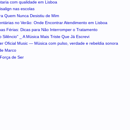
ntaria com qualidade em Lisboa
isalign nas escolas
ra Quem Nunca Desistiu de Mim
entárias no Verão: Onde Encontrar Atendimento em Lisboa
 nas Férias: Dicas para Não Interromper o Tratamento
 Silêncio" _ A Música Mais Triste Que Já Escrevi
iker Oficial Music — Música com pulso, verdade e rebeldia sonora
 de Marco
A Força de Ser