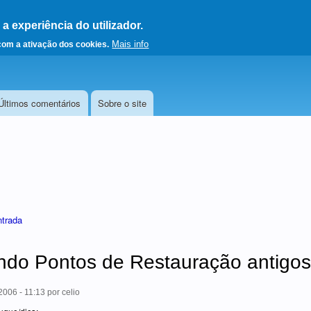
 experiência do utilizador.
a a página principal
Mais info
 com a ativação dos cookies.
Últimos comentários
Sobre o site
ntrada
ndo Pontos de Restauração antigos
006 - 11:13
por
celio