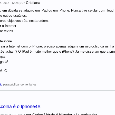
por
Cristiana
o, 2012 - 12:28
u em dúvida se adquiro um iPad ou um iPhone. Nunca tive celular com Touch
e outros usuários.
res objetivos são, nesta ordem:
 a Internet.
ar textos.
telefone.
sar a Internet com o iPhone, preciso apenas adquirir um microchip da minha
ês acham? O IPad é muito melhor que o iPhone? Já me disseram que a princi
nça.
igada!
 M. C.
ão
para publicar comentários
scolha é o Iphone4S
por
Carlos Márcio (Utilizador não registado)
ereiro, 2012 - 19:34