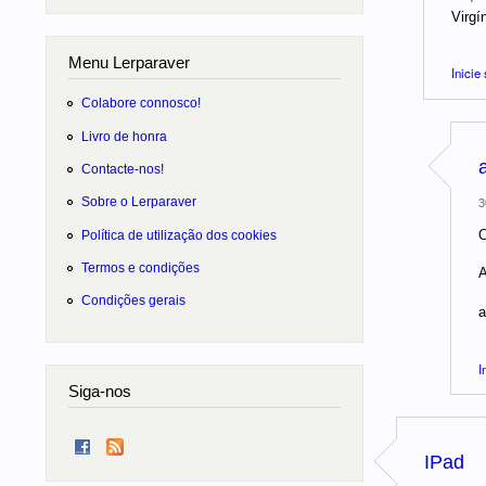
Virgí
Menu Lerparaver
Inicie
Colabore connosco!
Livro de honra
Contacte-nos!
Sobre o Lerparaver
3
O
Política de utilização dos cookies
Termos e condições
A
Condições gerais
a
I
Siga-nos
IPad