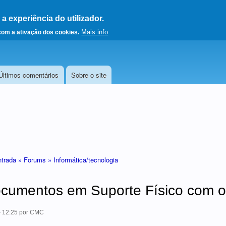
 experiência do utilizador.
a a página principal
Mais info
 com a ativação dos cookies.
Últimos comentários
Sobre o site
ntrada »
Forums »
Informática/tecnologia
cumentos em Suporte Físico com o
- 12:25
por
CMC