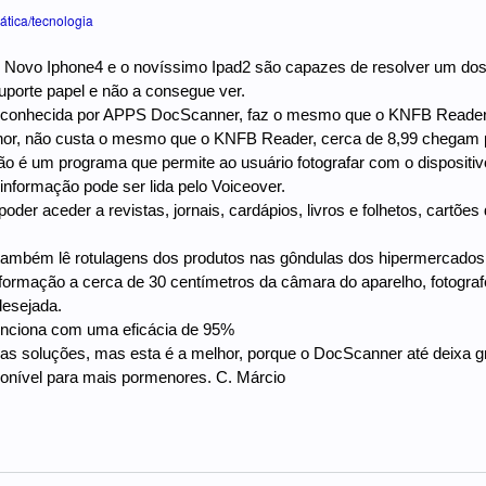
ática/tecnologia
o Novo Iphone4 e o novíssimo Ipad2 são capazes de resolver um do
uporte papel e não a consegue ver.
, conhecida por APPS DocScanner, faz o mesmo que o KNFB Reader,
hor, não custa o mesmo que o KNFB Reader, cerca de 8,99 chegam p
ão é um programa que permite ao usuário fotografar com o dispositi
informação pode ser lida pelo Voiceover.
poder aceder a revistas, jornais, cardápios, livros e folhetos, cartõe
também lê rotulagens dos produtos nas gôndulas dos hipermercados
formação a cerca de 30 centímetros da câmara do aparelho, fotografe
desejada.
funciona com uma eficácia de 95%
as soluções, mas esta é a melhor, porque o DocScanner até deixa g
onível para mais pormenores. C. Márcio