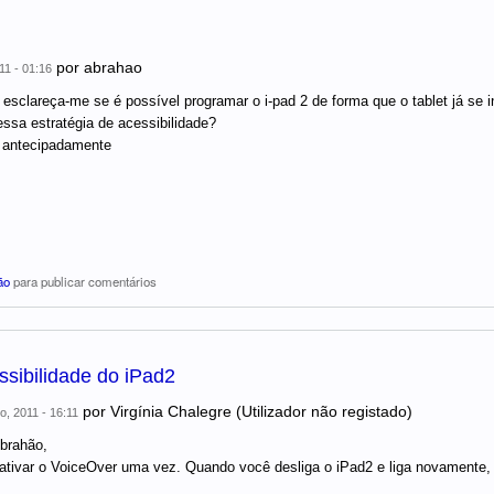
por
abrahao
11 - 01:16
, esclareça-me se é possível programar o i-pad 2 de forma que o tablet já se
essa estratégia de acessibilidade?
 antecipadamente
ão
para publicar comentários
ssibilidade do iPad2
por
Virgínia Chalegre (Utilizador não registado)
o, 2011 - 16:11
brahão,
ativar o VoiceOver uma vez. Quando você desliga o iPad2 e liga novamente, e