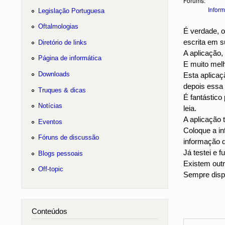
Forums:
Inform
Legislação Portuguesa
Oftalmologias
É verdade, 
escrita em s
Diretório de links
A aplicação
Página de informática
E muito mel
Downloads
Esta aplicaç
depois essa 
Truques & dicas
É fantástico 
Notícias
leia.
A aplicação 
Eventos
Coloque a in
Fóruns de discussão
informação 
Já testei e 
Blogs pessoais
Existem outr
Off-topic
Sempre disp
Conteúdos