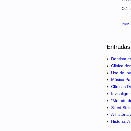
Olá, 
Inicie
Entradas
Dentista e
Clinica de
Uso de Inv
Música Pa
Clínicas D
Invisalign
"Metade do
Silent Str
A História
História: 