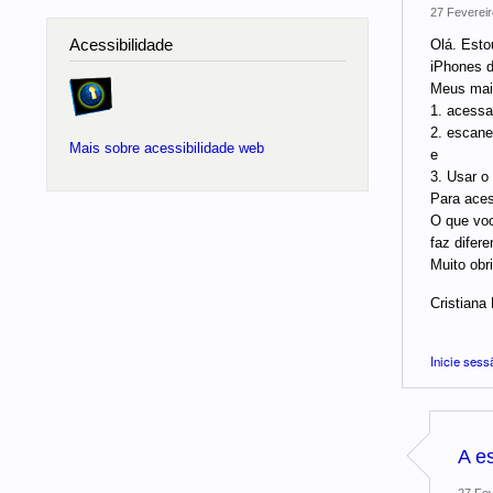
27 Fevereir
Acessibilidade
Olá. Esto
iPhones d
Meus maio
1. acessar
2. escane
Mais sobre acessibilidade web
e
3. Usar o 
Para aces
O que voc
faz difere
Muito obr
Cristiana
Inicie sess
A e
27 Fev