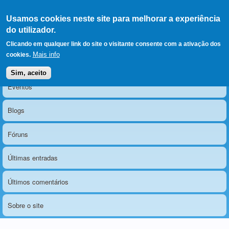
Ir para as secções
(Alt+1)
Ir para o conteúdo
Iniciar sessão
Usamos cookies neste site para melhorar a experiência
LERPARAVER
, ir pa
do utilizador.
a
O portal da visão diferente
Clicando em qualquer link do site o visitante consente com a ativação dos
págin
Mais info
cookies.
princip
Notícias
Menu principal
Sim, aceito
Eventos
Blogs
Fóruns
Últimas entradas
Últimos comentários
Sobre o site