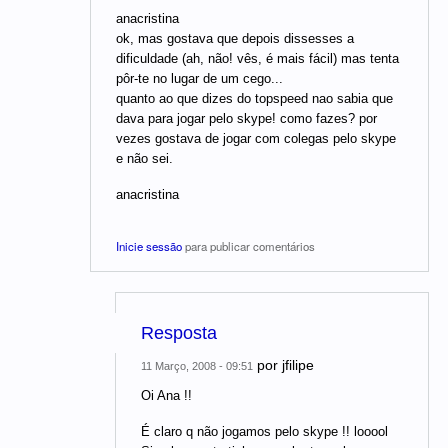
anacristina
ok, mas gostava que depois dissesses a
dificuldade (ah, não! vês, é mais fácil) mas tenta
pôr-te no lugar de um cego...
quanto ao que dizes do topspeed nao sabia que
dava para jogar pelo skype! como fazes? por
vezes gostava de jogar com colegas pelo skype
e não sei.
anacristina
Inicie sessão
para publicar comentários
Resposta
por
jfilipe
11 Março, 2008 - 09:51
Oi Ana !!
É claro q não jogamos pelo skype !! looool