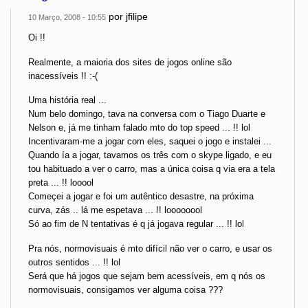
por
jfilipe
10 Março, 2008 - 10:55
Oi !!
Realmente, a maioria dos sites de jogos online são
inacessíveis !! :-(
Uma história real ...
Num belo domingo, tava na conversa com o Tiago Duarte e
Nelson e, já me tinham falado mto do top speed ... !! lol
Incentivaram-me a jogar com eles, saquei o jogo e instalei ...
Quando ía a jogar, tavamos os três com o skype ligado, e eu
tou habituado a ver o carro, mas a única coisa q via era a tela
preta ... !! looool
Começei a jogar e foi um autêntico desastre, na próxima
curva, zás .. lá me espetava ... !! loooooool
Só ao fim de N tentativas é q já jogava regular ... !! lol
Pra nós, normovisuais é mto difícil não ver o carro, e usar os
outros sentidos ... !! lol
Será que há jogos que sejam bem acessíveis, em q nós os
normovisuais, consigamos ver alguma coisa ???