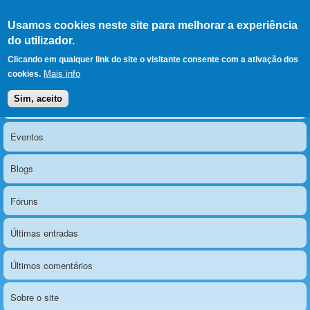
Ir para as secções
(Alt+1)
Ir para o conteúdo
Iniciar sessão
Usamos cookies neste site para melhorar a experiência
LERPARAVER
, ir para a
do utilizador.
página principal
O portal da visão diferente
Clicando em qualquer link do site o visitante consente com a ativação dos
Mais info
cookies.
Sim, aceito
Notícias
Menu principal
Eventos
Blogs
Fóruns
Últimas entradas
Últimos comentários
Sobre o site