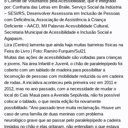
o Comitê de Voluntários pela Acessibilidade, que é integrado
por: Confraria das Letras em Braile, Serviço Social da Indústria
– SESI/RS, Desenvolver Assessoria em Inclusão de Pessoas
com Deficiência, Associação de Assistência à Criança
Deficiente – AACD, Mil Palavras Acessibilidade Cultural,
Secretaria Municipal de Acessibilidade e Inclusão Social e
Agapasm.
Liza (Centro) lamenta que ainda haja muitas barreiras físicas na
Feira do Livro | Foto: Ramiro Furquim/Sul21
Muitas das ações de acessibilidade são voltadas para crianças
e jovens. Na área Infantil e Juvenil, o chão de paralelepípedo foi
coberto com um tablado de madeira para possibilitar a
locomoção de pessoas com mobilidade reduzida ou em cadeira
de rodas. A iniciativa aconteceu pela primeira vez em 2011 e
2012, mas no ano passado, com a necessidade de mudar o
local do Cais Mauá para a Avenida Sepúlvida, não foi possível
colocar o tablado, o que nesta edição foi novamente
possibilitado. “Ano passado teve muita reclamação. Houve um
caso de uma família de duas meninas com problema
neurológico grave que ao passar pelo paralelepípedo a cadeira
trepidou no chão e elas gritaram, não entendiam o que estava