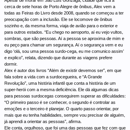
Apesar de morar em São Luís Gonzaga, cidade que fica a
cerca de sete horas de Porto Alegre de ônibus, Alex vem a
todas as Feiras do Livro desde 2008, quando se começou a ter
preocupação com a inclusão. Ele se locomove de ônibus
sozinho e, da mesma forma, viaja de avião para o exterior e
para outros estados. “Eu chego no aeroporto, aí eu vejo vultos,
sombras, que são pessoas. Aí a pessoa se aproxima de mim e
eu peço para chamar um segurança. Aí o segurança vem e eu
digo ‘olá, sou uma pessoa surdo-cega, eu me comunico assim’
e explico”, relata, dizendo que durante as viagens prefere
dormir.
Alex é autor dos livros “Além de existir devemos ser”, em que
fala sobre a vida com a surdocegueira, e “A Grande
Revolução”, uma história infantil que conta a história de um
super-herói com a mesma deficiência. Ele dá algumas dicas
para pessoas surdocegas conseguirem superar as dificuldades:
“O primeiro passo é se conhecer, o segundo é controlar as
emoções e o terceiro é planejar. O quarto passo orientar, por
mais que eu tenha habilidades, sempre vou precisar de alguém,
já aprendi a orientar as pessoas”, afirma.
Ele conta, orgulhoso, que foi uma das pessoas que fez com que