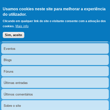
Ir para as secções
(Alt+1)
Ir para o conteúdo
Iniciar sessão
Usamos cookies neste site para melhorar a experiência
LERPARAVER
, ir para a
do utilizador.
página principal
O portal da visão diferente
Clicando em qualquer link do site o visitante consente com a ativação dos
Mais info
cookies.
Sim, aceito
Notícias
Menu principal
Eventos
Blogs
Fóruns
Últimas entradas
Últimos comentários
Sobre o site