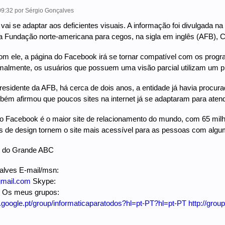
09:32
por
Sérgio Gonçalves
i se adaptar aos deficientes visuais. A informação foi divulgada na no
a Fundação norte-americana para cegos, na sigla em inglês (AFB), C
m ele, a página do Facebook irá se tornar compatível com os program
malmente, os usuários que possuem uma visão parcial utilizam um p
esidente da AFB, há cerca de dois anos, a entidade já havia procur
ém afirmou que poucos sites na internet já se adaptaram para atend
o Facebook é o maior site de relacionamento do mundo, com 65 milh
de design tornem o site mais acessível para as pessoas com alguma 
io do Grande ABC
alves E-mail/msn:
mail.com
Skype:
 Os meus grupos:
s.google.pt/group/informaticaparatodos?hl=pt-PT?hl=pt-PT
http://grou