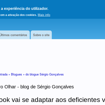
 experiência do utilizador.
a a página principal
Mais info
 com a ativação dos cookies.
Últimos comentários
Sobre o site
ntrada »
Blogues »
do blogue Sérgio Gonçalves
o Olhar - blog de Sérgio Gonçalves
ok vai se adaptar aos deficientes v