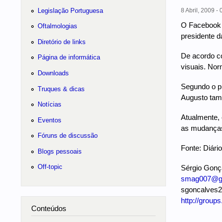
Legislação Portuguesa
8 Abril, 2009 - 
O Facebook va
Oftalmologias
presidente d
Diretório de links
De acordo co
Página de informática
visuais. Nor
Downloads
Segundo o pr
Truques & dicas
Augusto tamb
Notícias
Atualmente, 
Eventos
as mudanças 
Fóruns de discussão
Fonte: Diár
Blogs pessoais
Off-topic
Sérgio Gonç
smag007@g
sgoncalves2
http://group
Conteúdos