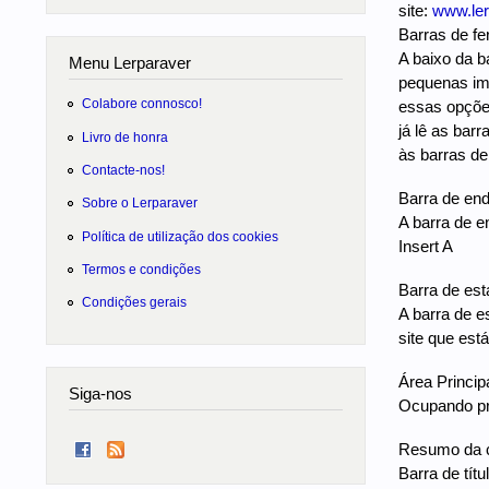
site:
www.ler
Barras de f
A baixo da b
Menu Lerparaver
pequenas ima
Colabore connosco!
essas opções
já lê as bar
Livro de honra
às barras de
Contacte-nos!
Barra de en
Sobre o Lerparaver
A barra de e
Política de utilização dos cookies
Insert A
Termos e condições
Barra de est
Condições gerais
A barra de e
site que está
Área Princip
Siga-nos
Ocupando pra
Resumo da co
Barra de tít