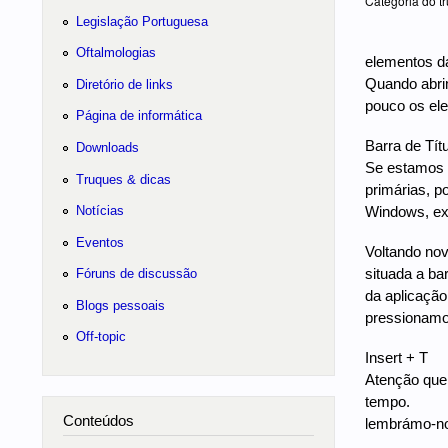
Categoria do tr
Legislação Portuguesa
Oftalmologias
elementos da
Quando abri
Diretório de links
pouco os ele
Página de informática
Barra de Títu
Downloads
Se estamos a
Truques & dicas
primárias, p
Notícias
Windows, exi
Eventos
Voltando nov
situada a bar
Fóruns de discussão
da aplicação
Blogs pessoais
pressionam
Off-topic
Insert + T
Atenção que
tempo.
Conteúdos
lembrámo-nos