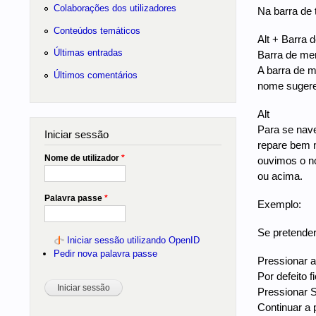
Colaborações dos utilizadores
Na barra de 
Conteúdos temáticos
Alt + Barra 
Últimas entradas
Barra de me
A barra de m
Últimos comentários
nome sugere,
Alt
Para se nave
Iniciar sessão
repare bem n
Nome de utilizador
*
ouvimos o n
ou acima.
Palavra passe
*
Exemplo:
Se pretender
Iniciar sessão utilizando OpenID
Pedir nova palavra passe
Pressionar a 
Por defeito 
Pressionar S
Continuar a 