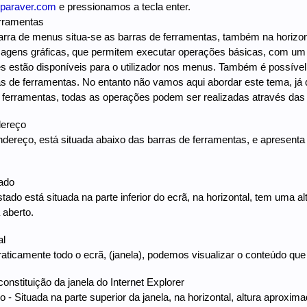
paraver.com
e pressionamos a tecla enter.
erramentas
arra de menus situa-se as barras de ferramentas, também na horizo
gens gráficas, que permitem executar operações básicas, com um s
 estão disponíveis para o utilizador nos menus. Também é possível
ras de ferramentas. No entanto não vamos aqui abordar este tema, já q
 ferramentas, todas as operações podem ser realizadas através da
dereço
ndereço, está situada abaixo das barras de ferramentas, e apresent
ado
stado está situada na parte inferior do ecrã, na horizontal, tem uma
 aberto.
al
ticamente todo o ecrã, (janela), podemos visualizar o conteúdo que
nstituição da janela do Internet Explorer
ulo - Situada na parte superior da janela, na horizontal, altura apro