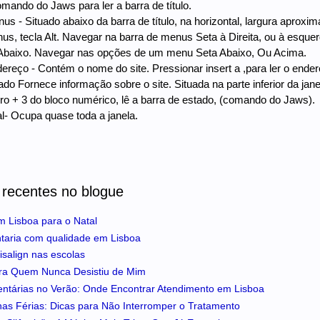
omando do Jaws para ler a barra de título.
us - Situado abaixo da barra de título, na horizontal, largura apro
us, tecla Alt. Navegar na barra de menus Seta à Direita, ou à esque
Abaixo. Navegar nas opções de um menu Seta Abaixo, Ou Acima.
ereço - Contém o nome do site. Pressionar insert a ,para ler o ender
ado Fornece informação sobre o site. Situada na parte inferior da jan
o + 3 do bloco numérico, lê a barra de estado, (comando do Jaws).
al- Ocupa quase toda a janela.
 recentes no blogue
m Lisboa para o Natal
ntaria com qualidade em Lisboa
isalign nas escolas
ra Quem Nunca Desistiu de Mim
entárias no Verão: Onde Encontrar Atendimento em Lisboa
 nas Férias: Dicas para Não Interromper o Tratamento