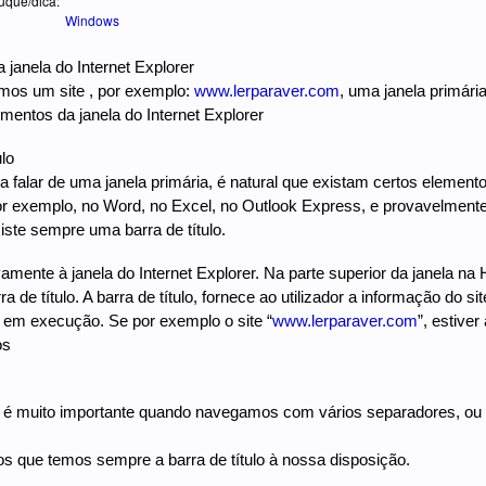
uque/dica:
Windows
 janela do Internet Explorer
mos um site , por exemplo:
www.lerparaver.com
, uma janela primár
mentos da janela do Internet Explorer
lo
 falar de uma janela primária, é natural que existam certos elemen
or exemplo, no Word, no Excel, no Outlook Express, e provavelmente
ste sempre uma barra de título.
amente à janela do Internet Explorer. Na parte superior da janela n
ra de título. A barra de título, fornece ao utilizador a informação do
 em execução. Se por exemplo o site “
www.lerparaver.com
”, estiver
os
 é muito importante quando navegamos com vários separadores, ou
 que temos sempre a barra de título à nossa disposição.