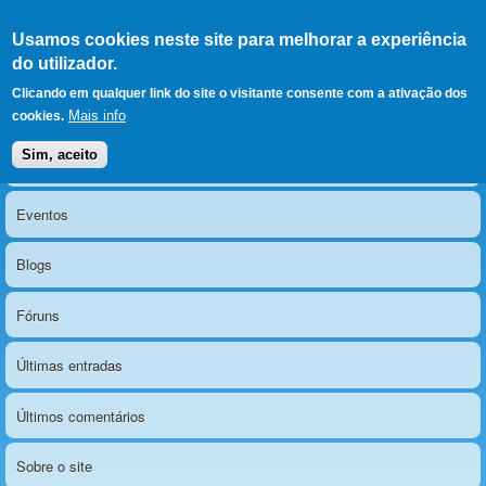
Ir para as secções
(Alt+1)
Ir para o conteúdo
Iniciar sessão
Usamos cookies neste site para melhorar a experiência
LERPARAVER
, ir para a
do utilizador.
página principal
O portal da visão diferente
Clicando em qualquer link do site o visitante consente com a ativação dos
Mais info
cookies.
Sim, aceito
Notícias
Menu principal
Eventos
Blogs
Fóruns
Últimas entradas
Últimos comentários
Sobre o site