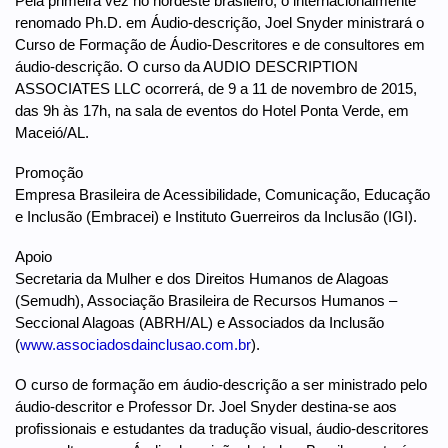
Pela primeira vez no nordeste brasileiro, o internacionalmente
renomado Ph.D. em Áudio-descrição, Joel Snyder ministrará o
Curso de Formação de Áudio-Descritores e de consultores em
áudio-descrição. O curso da AUDIO DESCRIPTION
ASSOCIATES LLC ocorrerá, de 9 a 11 de novembro de 2015,
das 9h às 17h, na sala de eventos do Hotel Ponta Verde, em
Maceió/AL.
Promoção
Empresa Brasileira de Acessibilidade, Comunicação, Educação
e Inclusão (Embracei) e Instituto Guerreiros da Inclusão (IGI).
Apoio
Secretaria da Mulher e dos Direitos Humanos de Alagoas
(Semudh), Associação Brasileira de Recursos Humanos –
Seccional Alagoas (ABRH/AL) e Associados da Inclusão
(
www.associadosdainclusao.com.br
).
O curso de formação em áudio-descrição a ser ministrado pelo
áudio-descritor e Professor Dr. Joel Snyder destina-se aos
profissionais e estudantes da tradução visual, áudio-descritores