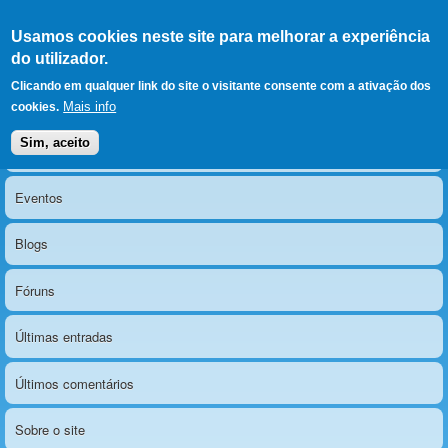
Ir para as secções
(Alt+1)
Ir para o conteúdo
Iniciar sessão
Usamos cookies neste site para melhorar a experiência
LERPARAVER
, ir para a
do utilizador.
página principal
O portal da visão diferente
Clicando em qualquer link do site o visitante consente com a ativação dos
Mais info
cookies.
Sim, aceito
Notícias
Menu principal
Eventos
Blogs
Fóruns
Últimas entradas
Últimos comentários
Sobre o site