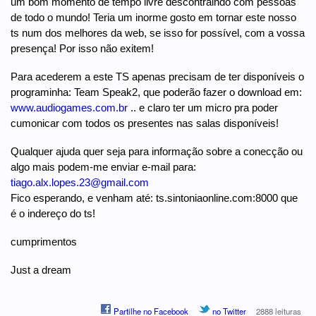
um bom momento de tempo livre descontraindo com pessoas
de todo o mundo! Teria um inorme gosto em tornar este nosso
ts num dos melhores da web, se isso for possível, com a vossa
presença! Por isso não exitem!
Para acederem a este TS apenas precisam de ter disponíveis o
programinha: Team Speak2, que poderão fazer o download em:
www.audiogames.com.br
.. e claro ter um micro pra poder
cumonicar com todos os presentes nas salas disponíveis!
Qualquer ajuda quer seja para informação sobre a conecção ou
algo mais podem-me enviar e-mail para:
tiago.alx.lopes.23@gmail.com
Fico esperando, e venham até: ts.sintoniaonline.com:8000 que
é o indereço do ts!
cumprimentos
Just a dream
Partilhe no Facebook
no Twitter
2888 leituras