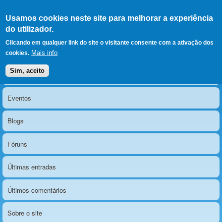
Ir para as secções
(Alt+1)
Ir para o conteúdo
Iniciar sessão
Usamos cookies neste site para melhorar a experiência
LERPARAVER
, ir para a
do utilizador.
página principal
O portal da visão diferente
Clicando em qualquer link do site o visitante consente com a ativação dos
Mais info
cookies.
Sim, aceito
Notícias
Menu principal
Eventos
Blogs
Fóruns
Últimas entradas
Últimos comentários
Sobre o site