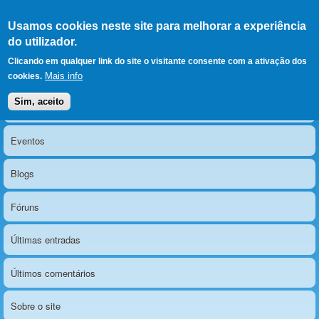
Ir para as secções
(Alt+1)
Ir para o conteúdo
Iniciar sessão
Usamos cookies neste site para melhorar a experiência
LERPARAVER
, ir para a
do utilizador.
página principal
O portal da visão diferente
Clicando em qualquer link do site o visitante consente com a ativação dos
Mais info
cookies.
Sim, aceito
Notícias
Menu principal
Eventos
Blogs
Fóruns
Últimas entradas
Últimos comentários
Sobre o site