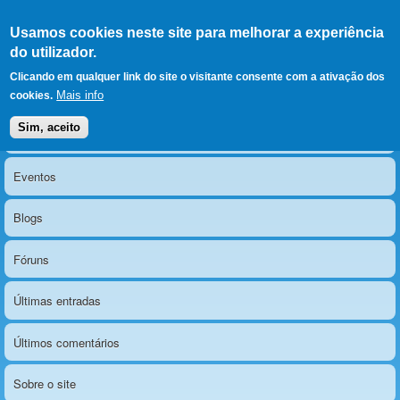
Ir para as secções
(Alt+1)
Ir para o conteúdo
Iniciar sessão
Usamos cookies neste site para melhorar a experiência
LERPARAVER
, ir para a
do utilizador.
página principal
O portal da visão diferente
Clicando em qualquer link do site o visitante consente com a ativação dos
Mais info
cookies.
Sim, aceito
Notícias
Menu principal
Eventos
Blogs
Fóruns
Últimas entradas
Últimos comentários
Sobre o site