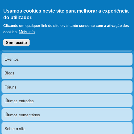
Ir para as secções
(Alt+1)
Ir para o conteúdo
Iniciar sessão
Usamos cookies neste site para melhorar a experiência
LERPARAVER
, ir para a
do utilizador.
página principal
O portal da visão diferente
Clicando em qualquer link do site o visitante consente com a ativação dos
Mais info
cookies.
Sim, aceito
Notícias
Menu principal
Eventos
Blogs
Fóruns
Últimas entradas
Últimos comentários
Sobre o site