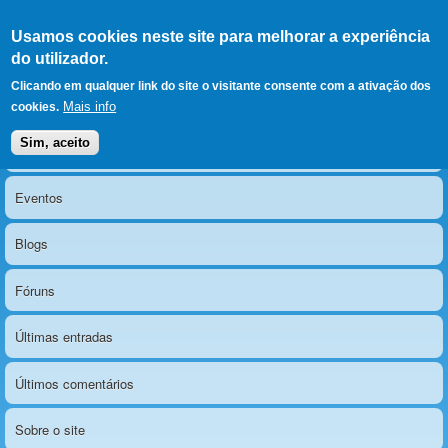
Ir para as secções
(Alt+1)
Ir para o conteúdo
Iniciar sessão
Usamos cookies neste site para melhorar a experiência
LERPARAVER
, ir para a
do utilizador.
página principal
O portal da visão diferente
Clicando em qualquer link do site o visitante consente com a ativação dos
Mais info
cookies.
Sim, aceito
Notícias
Menu principal
Eventos
Blogs
Fóruns
Últimas entradas
Últimos comentários
Sobre o site