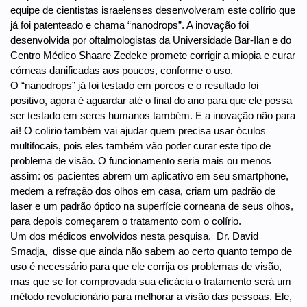
equipe de cientistas israelenses desenvolveram este colírio que
já foi patenteado e chama “nanodrops”. A inovação foi
desenvolvida por oftalmologistas da Universidade Bar-Ilan e do
Centro Médico Shaare Zedeke promete corrigir a miopia e curar
córneas danificadas aos poucos, conforme o uso.
O “nanodrops” já foi testado em porcos e o resultado foi
positivo, agora é aguardar até o final do ano para que ele possa
ser testado em seres humanos também. E a inovação não para
aí! O colírio também vai ajudar quem precisa usar óculos
multifocais, pois eles também vão poder curar este tipo de
problema de visão. O funcionamento seria mais ou menos
assim: os pacientes abrem um aplicativo em seu smartphone,
medem a refração dos olhos em casa, criam um padrão de
laser e um padrão óptico na superfície corneana de seus olhos,
para depois começarem o tratamento com o colírio.
Um dos médicos envolvidos nesta pesquisa, Dr. David
Smadja, disse que ainda não sabem ao certo quanto tempo de
uso é necessário para que ele corrija os problemas de visão,
mas que se for comprovada sua eficácia o tratamento será um
método revolucionário para melhorar a visão das pessoas. Ele,