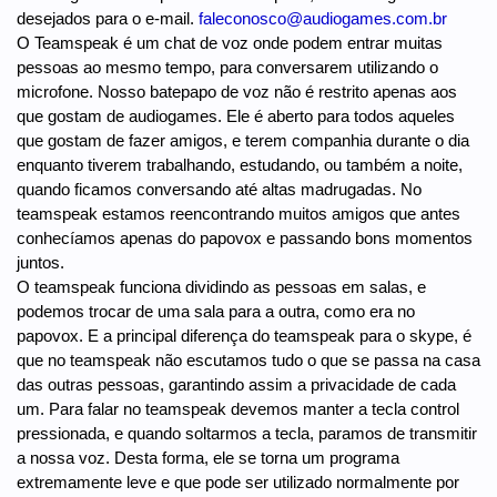
desejados para o e-mail.
faleconosco@audiogames.com.br
O Teamspeak é um chat de voz onde podem entrar muitas
pessoas ao mesmo tempo, para conversarem utilizando o
microfone. Nosso batepapo de voz não é restrito apenas aos
que gostam de audiogames. Ele é aberto para todos aqueles
que gostam de fazer amigos, e terem companhia durante o dia
enquanto tiverem trabalhando, estudando, ou também a noite,
quando ficamos conversando até altas madrugadas. No
teamspeak estamos reencontrando muitos amigos que antes
conhecíamos apenas do papovox e passando bons momentos
juntos.
O teamspeak funciona dividindo as pessoas em salas, e
podemos trocar de uma sala para a outra, como era no
papovox. E a principal diferença do teamspeak para o skype, é
que no teamspeak não escutamos tudo o que se passa na casa
das outras pessoas, garantindo assim a privacidade de cada
um. Para falar no teamspeak devemos manter a tecla control
pressionada, e quando soltarmos a tecla, paramos de transmitir
a nossa voz. Desta forma, ele se torna um programa
extremamente leve e que pode ser utilizado normalmente por