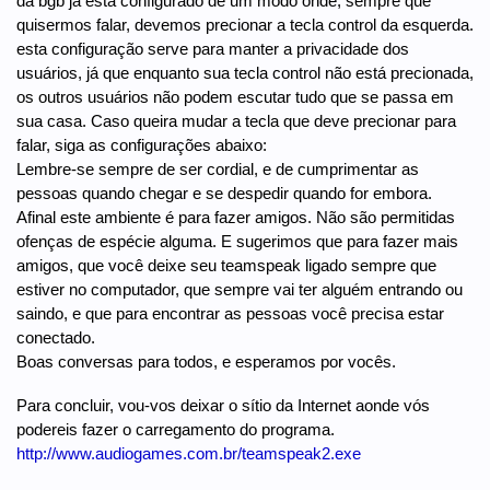
da bgb já está configurado de um modo onde, sempre que
quisermos falar, devemos precionar a tecla control da esquerda.
esta configuração serve para manter a privacidade dos
usuários, já que enquanto sua tecla control não está precionada,
os outros usuários não podem escutar tudo que se passa em
sua casa. Caso queira mudar a tecla que deve precionar para
falar, siga as configurações abaixo:
Lembre-se sempre de ser cordial, e de cumprimentar as
pessoas quando chegar e se despedir quando for embora.
Afinal este ambiente é para fazer amigos. Não são permitidas
ofenças de espécie alguma. E sugerimos que para fazer mais
amigos, que você deixe seu teamspeak ligado sempre que
estiver no computador, que sempre vai ter alguém entrando ou
saindo, e que para encontrar as pessoas você precisa estar
conectado.
Boas conversas para todos, e esperamos por vocês.
Para concluir, vou-vos deixar o sítio da Internet aonde vós
podereis fazer o carregamento do programa.
http://www.audiogames.com.br/teamspeak2.exe