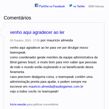
Partilhe no Facebook
no Twitter
5395 leituras
Comentários
venho aqui agradecer ao ler
por
mauricio almeida
26 Outubro, 2010 - 17:05
venho aqui agradecer ao ler para ver por divulgar nosso
teamspeak.
como coordenador gerale membro da equipe administrativa da
blind games brazil, é muito bom para mim saber que pessoas
de todo o mundo estão explorando e se beneficiando desta
feramenta
caso precisem dealguma coisa, o teamspeak contêm uma
administração pronta para ajudar, e podem sempre me
escrever em
mauricio.almeida@audiogames.com.br
vejo a todos vocês no teamspeak!
Inicie sessão
para publicar comentários