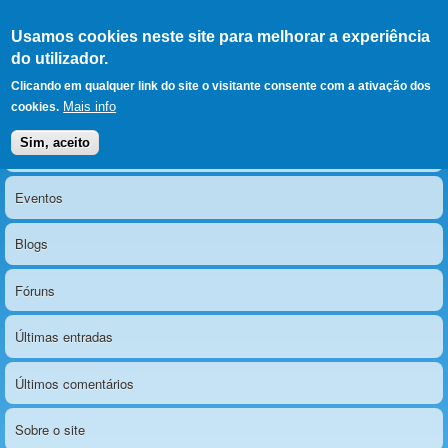
Ir para as secções
(Alt+1)
Ir para o conteúdo
Iniciar sessão
Usamos cookies neste site para melhorar a experiência
LERPARAVER
, ir para a
do utilizador.
página principal
O portal da visão diferente
Clicando em qualquer link do site o visitante consente com a ativação dos
Mais info
cookies.
Sim, aceito
Notícias
Menu principal
Eventos
Blogs
Fóruns
Últimas entradas
Últimos comentários
Sobre o site