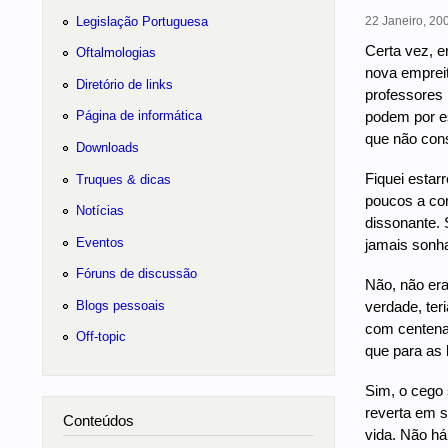
Legislação Portuguesa
22 Janeiro, 200
Certa vez, e
Oftalmologias
nova empreit
Diretório de links
professores 
podem por e
Página de informática
que não cons
Downloads
Fiquei estar
Truques & dicas
poucos a con
Notícias
dissonante.
Eventos
jamais sonh
Fóruns de discussão
Não, não era
Blogs pessoais
verdade, ter
com centenas
Off-topic
que para as l
Sim, o cego 
reverta em s
Conteúdos
vida. Não há