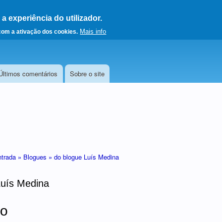
 experiência do utilizador.
a a página principal
Mais info
 com a ativação dos cookies.
Últimos comentários
Sobre o site
ntrada »
Blogues »
do blogue Luís Medina
Luís Medina
co