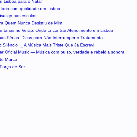
m Lisboa para o Natal
ntaria com qualidade em Lisboa
isalign nas escolas
ra Quem Nunca Desistiu de Mim
entárias no Verão: Onde Encontrar Atendimento em Lisboa
 nas Férias: Dicas para Não Interromper o Tratamento
 Silêncio" _ A Música Mais Triste Que Já Escrevi
iker Oficial Music — Música com pulso, verdade e rebeldia sonora
 de Marco
A Força de Ser