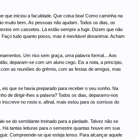
be que iniciou a faculdade. Que coisa boa! Como caminha na
ão muito bem. As pessoas não ajudam. Todos os dias, os
textos em cassetes. Lá estão sempre a fugir. Dizem que não
 Faço tudo quanto posso, mas é inevitável desanimar. Acham
acionamentos. Um riso sem graça, uma palavra formal... Aos
ntão, deparam-se com um aluno cego. Eis a nota, a princípio,
 com as reuniões do grêmio, com as festas de amigos, mas
, eis que se havia preparado para receber o seu sonho. Na
nho de dirigir-lhes a palavra? Todos os dias, deparamo-nos
nscreve no rosto e, afinal, mais estou para os sorrisos do
le-se do semblante treinado para a piedade. Talvez não se
fas. Há tantas leituras para o semestre quantas houve em sua
eguir. Compreende-se que esteja tenso. Para alcançar aquele