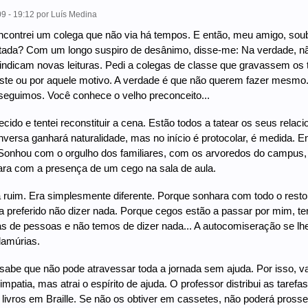
9 - 19:12
por
Luís Medina
ncontrei um colega que não via há tempos. E então, meu amigo, sou
ada? Com um longo suspiro de desânimo, disse-me: Na verdade, n
indicam novas leituras. Pedi a colegas de classe que gravassem os 
ste ou por aquele motivo. A verdade é que não querem fazer mesmo.
eguimos. Você conhece o velho preconceito...
recido e tentei reconstituir a cena. Estão todos a tatear os seus rel
versa ganhará naturalidade, mas no início é protocolar, é medida. E
 Sonhou com o orgulho dos familiares, com os arvoredos do campus,
ara com a presença de um cego na sala de aula.
 ruim. Era simplesmente diferente. Porque sonhara com todo o resto
ia preferido não dizer nada. Porque cegos estão a passar por mim, te
 de pessoas e não temos de dizer nada... A autocomiseração se lhe i
amúrias.
sabe que não pode atravessar toda a jornada sem ajuda. Por isso, va
impatia, mas atrai o espírito de ajuda. O professor distribui as tare
 livros em Braille. Se não os obtiver em cassetes, não poderá pross