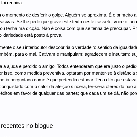
 foi renhida.
 o momento de desferir o golpe. Alguém se aproxima. É o primeiro a
sivas. Se lhe pedir que grave este texto neste cassete, você o far
ou tenha má dicção. Não é coisa com que se tenha de preocupar. Pro
olidariedade está posto à prova.
mente o seu interlocutor descobriria o verdadeiro sentido da igualda
mbém, para o mal. Cativam e manipulam; agradecem e insultam; s
 a ajuda e perdido o amigo. Todos entenderam que era justo o pedido
or isso, como medida preventiva, optaram por manter-se à distância
lhe-ia perguntado como é que pretendia estudar. Teria dito que estav
conquistado com o calor da afeição sincera, ter-se-ia oferecido não a 
réditos em favor de qualquer das partes; que cada um se dá, não por
 recentes no blogue