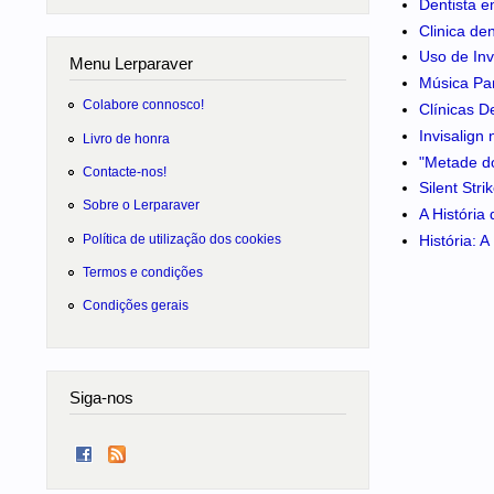
Dentista e
Clinica de
Uso de Inv
Menu Lerparaver
Música Pa
Colabore connosco!
Clínicas D
Invisalign
Livro de honra
"Metade do
Contacte-nos!
Silent Str
Sobre o Lerparaver
A História
Política de utilização dos cookies
História: 
Termos e condições
Condições gerais
Siga-nos