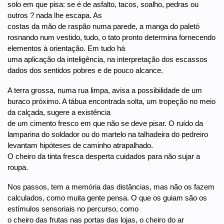
solo em que pisa: se é de asfalto, tacos, soalho, pedras ou
outros ? nada lhe escapa. As
costas da mão de raspão numa parede, a manga do paletó
rosnando num vestido, tudo, o tato pronto determina fornecendo
elementos à orientação. Em tudo há
uma aplicação da inteligência, na interpretação dos escassos
dados dos sentidos pobres e de pouco alcance.
A terra grossa, numa rua limpa, avisa a possibilidade de um
buraco próximo. A tábua encontrada solta, um tropeção no meio
da calçada, sugere a existência
de um cimento fresco em que não se deve pisar. O ruído da
lamparina do soldador ou do martelo na talhadeira do pedreiro
levantam hipóteses de caminho atrapalhado.
O cheiro da tinta fresca desperta cuidados para não sujar a
roupa.
Nos passos, tem a memória das distâncias, mas não os fazem
calculados, como muita gente pensa. O que os guiam são os
estímulos sensoriais no percurso, como
o cheiro das frutas nas portas das lojas, o cheiro do ar