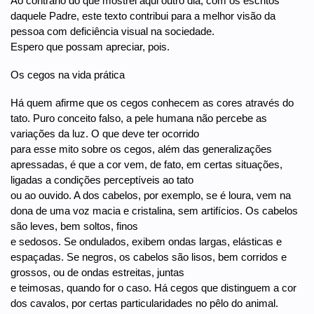
Ao contrário do que mostrei aqui outro dia, com os escritos
daquele Padre, este texto contribui para a melhor visão da
pessoa com deficiência visual na sociedade.
Espero que possam apreciar, pois.
Os cegos na vida prática
Há quem afirme que os cegos conhecem as cores através do
tato. Puro conceito falso, a pele humana não percebe as
variações da luz. O que deve ter ocorrido
para esse mito sobre os cegos, além das generalizações
apressadas, é que a cor vem, de fato, em certas situações,
ligadas a condições perceptíveis ao tato
ou ao ouvido. A dos cabelos, por exemplo, se é loura, vem na
dona de uma voz macia e cristalina, sem artifícios. Os cabelos
são leves, bem soltos, finos
e sedosos. Se ondulados, exibem ondas largas, elásticas e
espaçadas. Se negros, os cabelos são lisos, bem corridos e
grossos, ou de ondas estreitas, juntas
e teimosas, quando for o caso. Há cegos que distinguem a cor
dos cavalos, por certas particularidades no pêlo do animal.