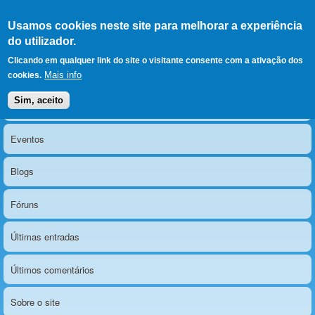
Ir para as secções
(Alt+1)
Ir para o conteúdo
Iniciar sessão
Usamos cookies neste site para melhorar a experiência
LERPARAVER
, ir para a
do utilizador.
página principal
O portal da visão diferente
Clicando em qualquer link do site o visitante consente com a ativação dos
Mais info
cookies.
Sim, aceito
Notícias
Menu principal
Eventos
Blogs
Fóruns
Últimas entradas
Últimos comentários
Sobre o site