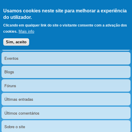
Ir para as secções
(Alt+1)
Ir para o conteúdo
Iniciar sessão
Usamos cookies neste site para melhorar a experiência
LERPARAVER
, ir para a
do utilizador.
página principal
O portal da visão diferente
Clicando em qualquer link do site o visitante consente com a ativação dos
Mais info
cookies.
Sim, aceito
Notícias
Menu principal
Eventos
Blogs
Fóruns
Últimas entradas
Últimos comentários
Sobre o site