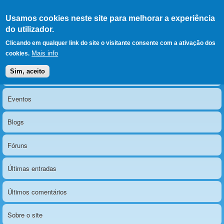
Ir para as secções
(Alt+1)
Ir para o conteúdo
Iniciar sessão
Usamos cookies neste site para melhorar a experiência
LERPARAVER
, ir para a
do utilizador.
página principal
O portal da visão diferente
Clicando em qualquer link do site o visitante consente com a ativação dos
Mais info
cookies.
Sim, aceito
Notícias
Menu principal
Eventos
Blogs
Fóruns
Últimas entradas
Últimos comentários
Sobre o site