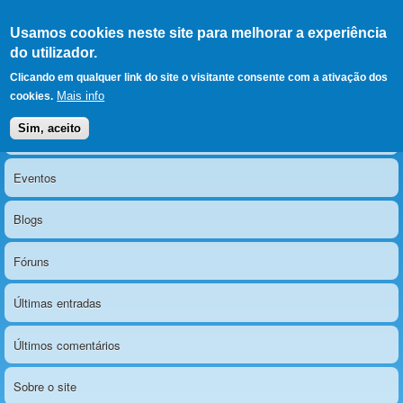
Ir para as secções
(Alt+1)
Ir para o conteúdo
Iniciar sessão
Usamos cookies neste site para melhorar a experiência
LERPARAVER
, ir para a
do utilizador.
página principal
O portal da visão diferente
Clicando em qualquer link do site o visitante consente com a ativação dos
Mais info
cookies.
Sim, aceito
Notícias
Menu principal
Eventos
Blogs
Fóruns
Últimas entradas
Últimos comentários
Sobre o site