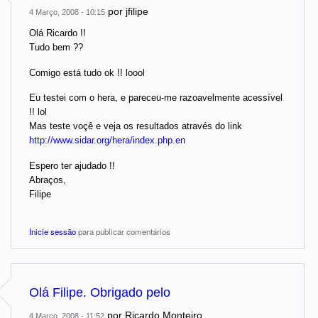
por
jfilipe
4 Março, 2008 - 10:15
Olá Ricardo !!
Tudo bem ??
Comigo está tudo ok !! loool
Eu testei com o hera, e pareceu-me razoavelmente acessível
!! lol
Mas teste voçê e veja os resultados através do link
http://www.sidar.org/hera/index.php.en
Espero ter ajudado !!
Abraços,
Filipe
Inicie sessão
para publicar comentários
Olá Filipe. Obrigado pelo
por
Ricardo Monteiro
4 Março, 2008 - 11:52