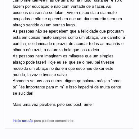
cumprimentam-se mas de uma forma muito "distante" e só o
fazem por educação e não com vontade de o fazer. As
pessoas quase não se falam, vivem o seu dia a dia muito
ocupadas e não se apercebem que um dia morrerão sem um
abraço sentido ou um sorriso largo.
As pessoas não se apercebem que a felicidade que procuram
está em coisas muito simples como um abraço, um carinho, a
partilha, solidariedade e prazer de acordar todas as manhãs e
olhar o céu azul, a natureza bela que nos rodeia.
As pessoas nem imaginam os milagres que um simples
abraço pode fazer! Hoje eu sei que se o meu pai tivesse
recebido um abraço no dia em que escolheu deixar este
mundo, talvez o tivesse salvo.
Abracem-se uns aos outros, digam qa palavra mágica "amo-
te" "és importante para mim" e isso impedirá de muita gente
se suicidar!
Mais uma vez parabéns pelo seu post, amei!
Inicie sessão
para publicar comentários