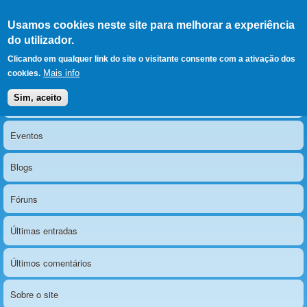
Ir para as secções
(Alt+1)
Ir para o conteúdo
Iniciar sessão
Usamos cookies neste site para melhorar a experiência
LERPARAVER
, ir para a
do utilizador.
página principal
O portal da visão diferente
Clicando em qualquer link do site o visitante consente com a ativação dos
Mais info
cookies.
Sim, aceito
Notícias
Menu principal
Eventos
Blogs
Fóruns
Últimas entradas
Últimos comentários
Sobre o site