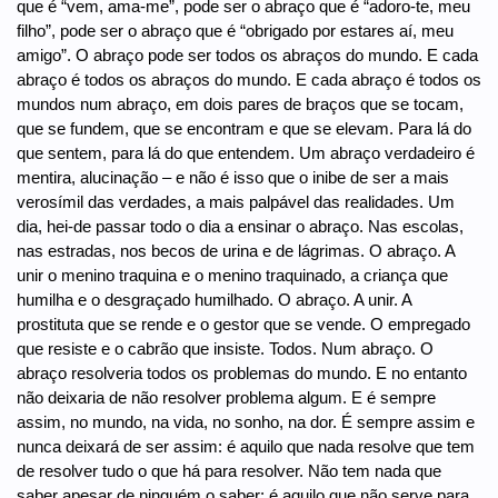
que é “vem, ama-me”, pode ser o abraço que é “adoro-te, meu
filho”, pode ser o abraço que é “obrigado por estares aí, meu
amigo”. O abraço pode ser todos os abraços do mundo. E cada
abraço é todos os abraços do mundo. E cada abraço é todos os
mundos num abraço, em dois pares de braços que se tocam,
que se fundem, que se encontram e que se elevam. Para lá do
que sentem, para lá do que entendem. Um abraço verdadeiro é
mentira, alucinação – e não é isso que o inibe de ser a mais
verosímil das verdades, a mais palpável das realidades. Um
dia, hei-de passar todo o dia a ensinar o abraço. Nas escolas,
nas estradas, nos becos de urina e de lágrimas. O abraço. A
unir o menino traquina e o menino traquinado, a criança que
humilha e o desgraçado humilhado. O abraço. A unir. A
prostituta que se rende e o gestor que se vende. O empregado
que resiste e o cabrão que insiste. Todos. Num abraço. O
abraço resolveria todos os problemas do mundo. E no entanto
não deixaria de não resolver problema algum. E é sempre
assim, no mundo, na vida, no sonho, na dor. É sempre assim e
nunca deixará de ser assim: é aquilo que nada resolve que tem
de resolver tudo o que há para resolver. Não tem nada que
saber apesar de ninguém o saber: é aquilo que não serve para