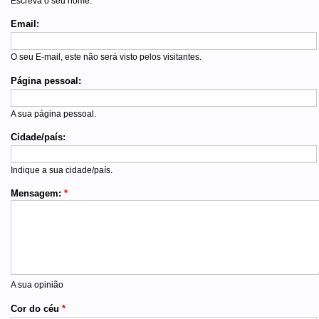
Escreva o seu nome.
Email:
O seu E-mail, este não será visto pelos visitantes.
Página pessoal:
A sua página pessoal.
Cidade/país:
Indique a sua cidade/país.
Mensagem:
*
A sua opinião
Cor do céu
*