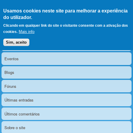
Ir para as secções
(Alt+1)
Ir para o conteúdo
Iniciar sessão
Usamos cookies neste site para melhorar a experiência
LERPARAVER
, ir para a
do utilizador.
página principal
O portal da visão diferente
Clicando em qualquer link do site o visitante consente com a ativação dos
Mais info
cookies.
Sim, aceito
Notícias
Menu principal
Eventos
Blogs
Fóruns
Últimas entradas
Últimos comentários
Sobre o site