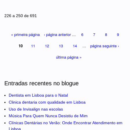
Páginas
226 a 250 de 691
« primeira página
‹ página anterior
…
6
7
8
9
10
11
12
13
14
…
página seguinte ›
última página »
Entradas recentes no blogue
Dentista em Lisboa para o Natal
Clinica dentaria com qualidade em Lisboa
Uso de Invisalign nas escolas
Música Para Quem Nunca Desistiu de Mim
Clínicas Dentárias no Verão: Onde Encontrar Atendimento em
Lisboa