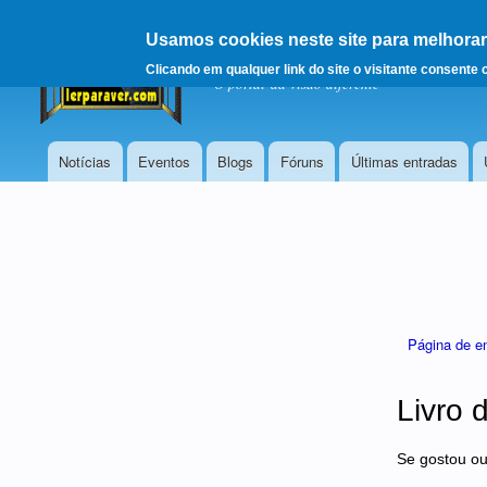
Usamos cookies neste site para melhorar a
LERPARAVER
, ir par
Clicando em qualquer link do site o visitante consente
O portal da visão diferente
Notícias
Eventos
Blogs
Fóruns
Últimas entradas
Menu principal
Está aqui
Página de e
Livro 
Se gostou ou