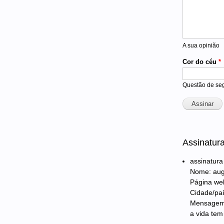
A sua opinião
Cor do céu
*
Questão de seg
Assinatur
assinatura
Nome: aug
Página we
Cidade/paí
Mensagem
a vida tem