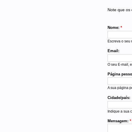
Note que os 
Nome:
*
Escreva o seu
Email:
O seu E-mail, e
Página pesso
A sua página p
Cidade/país:
Indique a sua c
Mensagem:
*