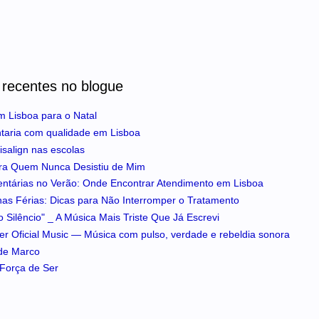
 recentes no blogue
m Lisboa para o Natal
ntaria com qualidade em Lisboa
isalign nas escolas
ra Quem Nunca Desistiu de Mim
entárias no Verão: Onde Encontrar Atendimento em Lisboa
 nas Férias: Dicas para Não Interromper o Tratamento
 Silêncio" _ A Música Mais Triste Que Já Escrevi
iker Oficial Music — Música com pulso, verdade e rebeldia sonora
 de Marco
A Força de Ser