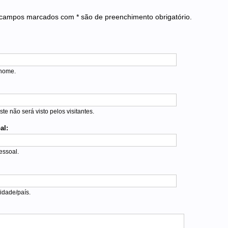
campos marcados com * são de preenchimento obrigatório.
 nome.
ste não será visto pelos visitantes.
al:
essoal.
idade/país.