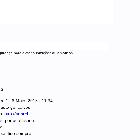
urança para evitar submições automáticas.
as
 n. 1 | 6 Maio, 2015 - 11:34
usto gonçalves
b:
http://adorei
s: portugal lisboa
:
 sentido sempre.