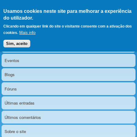
Ir para as secções
(Alt+1)
Ir para o conteúdo
Iniciar sessão
Usamos cookies neste site para melhorar a experiência
LERPARAVER
, ir para a
do utilizador.
página principal
O portal da visão diferente
Clicando em qualquer link do site o visitante consente com a ativação dos
Mais info
cookies.
Sim, aceito
Notícias
Menu principal
Eventos
Blogs
Fóruns
Últimas entradas
Últimos comentários
Sobre o site