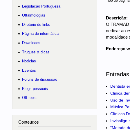
Tipo de página
Legislação Portuguesa
Oftalmologias
Descrição:
O TRAMAD (Tr
Diretório de links
dedicar ao e
Página de informática
modalidade d
Downloads
Endereço 
Truques & dicas
Notícias
Eventos
Entradas
Fóruns de discussão
Dentista e
Blogs pessoais
Clinica de
Off-topic
Uso de Inv
Música Pa
Clínicas D
Invisalign
Conteúdos
"Metade do