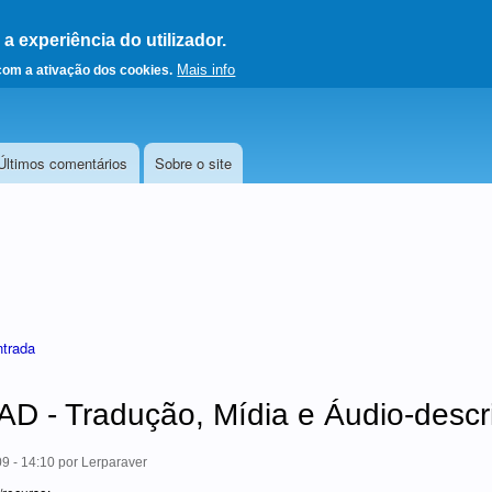
 experiência do utilizador.
a a página principal
Mais info
 com a ativação dos cookies.
Últimos comentários
Sobre o site
ntrada
 - Tradução, Mídia e Áudio-descr
9 - 14:10
por
Lerparaver