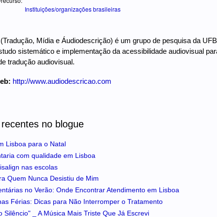
/recurso:
Instituições/organizações brasileiras
adução, Mídia e Áudiodescrição) é um grupo de pesquisa da UFBA (U
studo sistemático e implementação da acessibilidade audiovisual par
e tradução audiovisual.
web:
http://www.audiodescricao.com
 recentes no blogue
m Lisboa para o Natal
ntaria com qualidade em Lisboa
isalign nas escolas
ra Quem Nunca Desistiu de Mim
entárias no Verão: Onde Encontrar Atendimento em Lisboa
 nas Férias: Dicas para Não Interromper o Tratamento
 Silêncio" _ A Música Mais Triste Que Já Escrevi