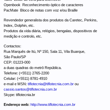
Openbook  Reconhecimento óptico de caracteres
PacMate  Bloco de notas com voz e/ou Braille
Revendedor generalista dos produtos da Caretec, Perkins,
Index, Dolphin, etc.
Produtos da vida diária, relógios, bengalas, dispositivos de
medição e controlo, etc.
Contactos:
Rua Marquês de Itú, Nº 150, Sala 11, Vila Buarque,
São Paulo/SP
CEP: 01223-000
a duas quadras do metrô República.
Telefone: (+5511) 2765-2200
Celular: (+5511) 8781-4910
e-mail e MSN:
tiflotecnia@tiflotecnia.com.br
ou
cassio.santos@tiflotecnia.com.br
Skype: tiflotecnia.br
Endereço web:
http://www.tiflotecnia.com.br