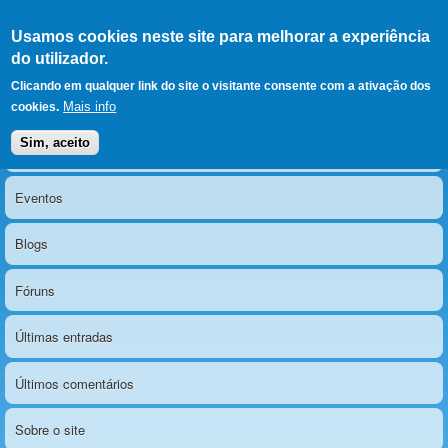
Ir para as secções
(Alt+1)
Ir para o conteúdo
Iniciar sessão
Usamos cookies neste site para melhorar a experiência
LERPARAVER
, ir para a
do utilizador.
página principal
O portal da visão diferente
Clicando em qualquer link do site o visitante consente com a ativação dos
Mais info
cookies.
Sim, aceito
Notícias
Menu principal
Eventos
Blogs
Fóruns
Últimas entradas
Últimos comentários
Sobre o site