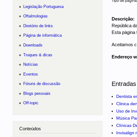
Tipo de página
Legislação Portuguesa
Oftalmologias
Descrição:
República d
Diretório de links
Esta página 
Página de informática
Aceitamos cr
Downloads
Truques & dicas
Endereço 
Notícias
Eventos
Entradas
Fóruns de discussão
Blogs pessoais
Dentista e
Off-topic
Clinica de
Uso de Inv
Música Pa
Clínicas D
Conteúdos
Invisalign