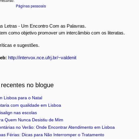
/recurso:
Páginas pessoais
as Letras - Um Encontro Com as Palavras.
tem como objetivo promover um intercâmbio com os literatas.
íticas e sugestões.
web:
http://intervox.nce.ufrj.br/~valdenit
 recentes no blogue
m Lisboa para o Natal
ntaria com qualidade em Lisboa
isalign nas escolas
ra Quem Nunca Desistiu de Mim
entárias no Verão: Onde Encontrar Atendimento em Lisboa
 nas Férias: Dicas para Não Interromper o Tratamento