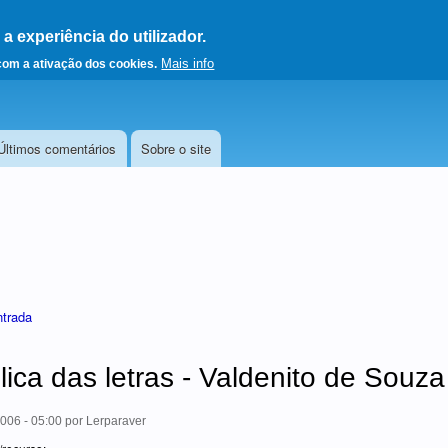
 experiência do utilizador.
a a página principal
Mais info
 com a ativação dos cookies.
Últimos comentários
Sobre o site
ntrada
ica das letras - Valdenito de Souza
006 - 05:00
por
Lerparaver