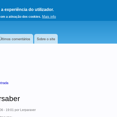
 experiência do utilizador.
a a página principal
Mais info
 com a ativação dos cookies.
Últimos comentários
Sobre o site
ntrada
rsaber
06 - 19:01
por
Lerparaver