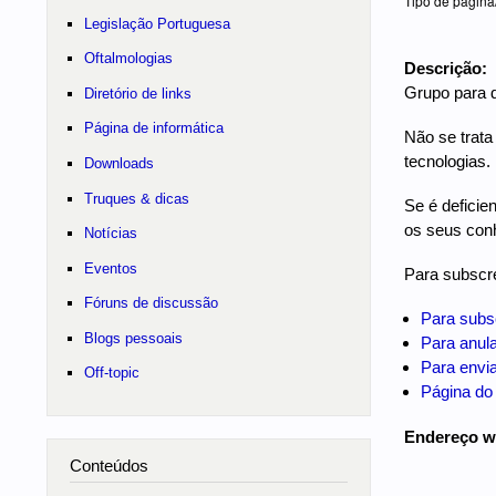
Tipo de página
Legislação Portuguesa
Oftalmologias
Descrição:
Grupo para d
Diretório de links
Página de informática
Não se trata
tecnologias.
Downloads
Truques & dicas
Se é deficie
os seus conh
Notícias
Eventos
Para subscre
Fóruns de discussão
Para subs
Blogs pessoais
Para anul
Para envi
Off-topic
Página do
Endereço 
Conteúdos