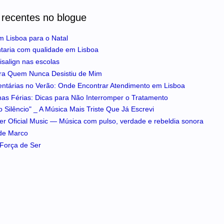
 recentes no blogue
m Lisboa para o Natal
ntaria com qualidade em Lisboa
isalign nas escolas
ra Quem Nunca Desistiu de Mim
entárias no Verão: Onde Encontrar Atendimento em Lisboa
 nas Férias: Dicas para Não Interromper o Tratamento
 Silêncio" _ A Música Mais Triste Que Já Escrevi
iker Oficial Music — Música com pulso, verdade e rebeldia sonora
 de Marco
A Força de Ser