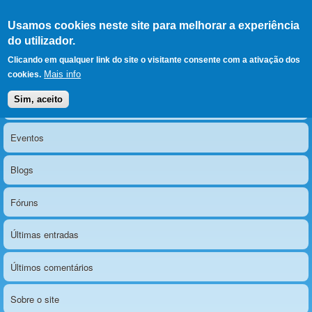
Ir para as secções
(Alt+1)
Ir para o conteúdo
Iniciar sessão
Usamos cookies neste site para melhorar a experiência
LERPARAVER
, ir para a
do utilizador.
página principal
O portal da visão diferente
Clicando em qualquer link do site o visitante consente com a ativação dos
Mais info
cookies.
Sim, aceito
Notícias
Menu principal
Eventos
Blogs
Fóruns
Últimas entradas
Últimos comentários
Sobre o site