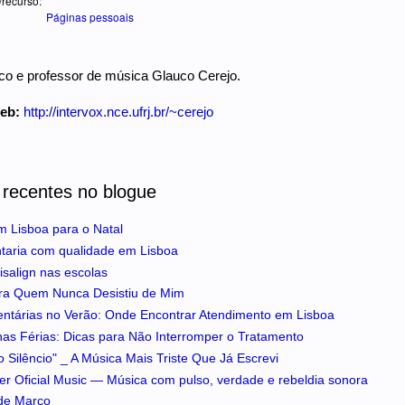
/recurso:
Páginas pessoais
co e professor de música Glauco Cerejo.
web:
http://intervox.nce.ufrj.br/~cerejo
 recentes no blogue
m Lisboa para o Natal
ntaria com qualidade em Lisboa
isalign nas escolas
ra Quem Nunca Desistiu de Mim
entárias no Verão: Onde Encontrar Atendimento em Lisboa
 nas Férias: Dicas para Não Interromper o Tratamento
 Silêncio" _ A Música Mais Triste Que Já Escrevi
iker Oficial Music — Música com pulso, verdade e rebeldia sonora
 de Marco