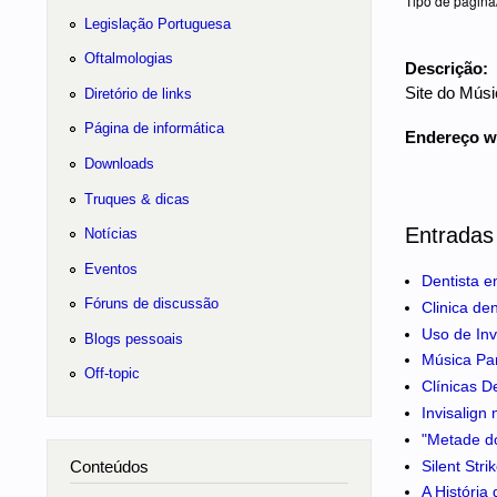
Tipo de página
Legislação Portuguesa
Oftalmologias
Descrição:
Site do Músi
Diretório de links
Página de informática
Endereço 
Downloads
Truques & dicas
Entradas
Notícias
Eventos
Dentista e
Fóruns de discussão
Clinica de
Uso de Inv
Blogs pessoais
Música Pa
Off-topic
Clínicas D
Invisalign
"Metade do
Silent Str
Conteúdos
A História