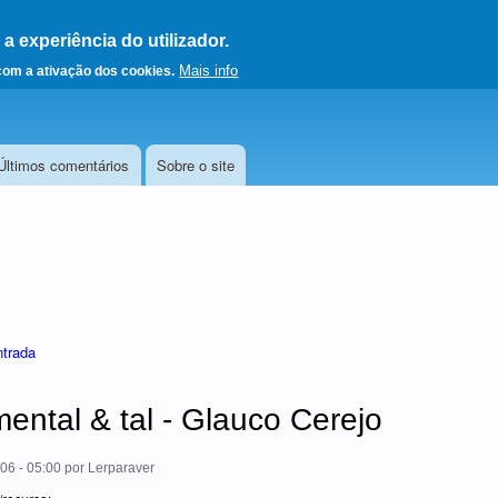
 experiência do utilizador.
a a página principal
Mais info
 com a ativação dos cookies.
Últimos comentários
Sobre o site
ntrada
mental & tal - Glauco Cerejo
06 - 05:00
por
Lerparaver