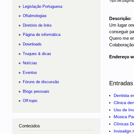
Tipo de página
Legislação Portuguesa
Oftalmologias
Descrição:
Um lugar ond
Diretório de links
conseguir pa
Página de informática
Quero me emp
Downloads
Colaboração:
Truques & dicas
Endereço 
Notícias
Eventos
Fóruns de discussão
Entradas
Blogs pessoais
Dentista e
Off-topic
Clinica de
Uso de Inv
Música Pa
Clínicas D
Conteúdos
Invisalign