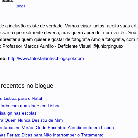
/recurso:
Blogs
e a inclusão existe de verdade. Vamos viajar juntos, aceito suas cr
ssar o que realmente deveria, mas quero aprender com vocês. Sou To
restar a quem quiser e gostar de fotografia Amo a fotografia, com o
 Professor Marcos Aurélio - Deficiente Visual @juniorpinguex
web:
http://www.fotosfalantes.blogspot.com
 recentes no blogue
m Lisboa para o Natal
ntaria com qualidade em Lisboa
isalign nas escolas
ra Quem Nunca Desistiu de Mim
entárias no Verão: Onde Encontrar Atendimento em Lisboa
 nas Férias: Dicas para Não Interromper o Tratamento