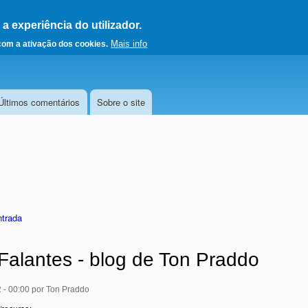
 experiência do utilizador.
a a página principal
Mais info
 com a ativação dos cookies.
Últimos comentários
Sobre o site
ntrada
Falantes - blog de Ton Praddo
 - 00:00
por
Ton Praddo