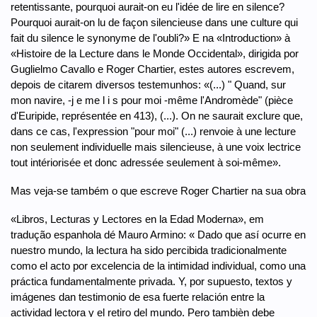
retentissante, pourquoi aurait-on eu l'idée de lire en silence?
Pourquoi aurait-on lu de façon silencieuse dans une culture qui
fait du silence le synonyme de l'oubli?» E na «Introduction» à
«Histoire de la Lecture dans le Monde Occidental», dirigida por
Guglielmo Cavallo e Roger Chartier, estes autores escrevem,
depois de citarem diversos testemunhos: «(...) " Quand, sur
mon navire, -j e me l i s pour moi -même l'Andromède" (pièce
d'Euripide, représentée en 413), (...). On ne saurait exclure que,
dans ce cas, l'expression "pour moi" (...) renvoie à une lecture
non seulement individuelle mais silencieuse, à une voix lectrice
tout intériorisée et donc adressée seulement à soi-même».
Mas veja-se também o que escreve Roger Chartier na sua obra
«Libros, Lecturas y Lectores en la Edad Moderna», em
tradução espanhola dé Mauro Armino: « Dado que así ocurre en
nuestro mundo, la lectura ha sido percibida tradicionalmente
como el acto por excelencia de la intimidad individual, como una
práctica fundamentalmente privada. Y, por supuesto, textos y
imágenes dan testimonio de esa fuerte relación entre la
actividad lectora y el retiro del mundo. Pero tambièn debe