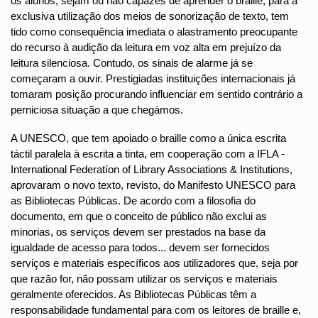
os alunos, sejam ou não capazes de aprender o braille, para a
exclusiva utilização dos meios de sonorização de texto, tem
tido como consequência imediata o alastramento preocupante
do recurso à audição da leitura em voz alta em prejuízo da
leitura silenciosa. Contudo, os sinais de alarme já se
começaram a ouvir. Prestigiadas instituições internacionais já
tomaram posição procurando influenciar em sentido contrário a
perniciosa situação a que chegámos.
A UNESCO, que tem apoiado o braille como a única escrita
táctil paralela à escrita a tinta, em cooperação com a IFLA -
International Federatíon of Library Associations & Institutions,
aprovaram o novo texto, revisto, do Manifesto UNESCO para
as Bibliotecas Públicas. De acordo com a filosofia do
documento, em que o conceito de público não exclui as
minorias, os serviços devem ser prestados na base da
igualdade de acesso para todos... devem ser fornecidos
serviços e materiais específicos aos utilizadores que, seja por
que razão for, não possam utilizar os serviços e materiais
geralmente oferecidos. As Bibliotecas Públicas têm a
responsabilidade fundamental para com os leitores de braille e,