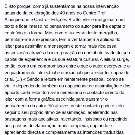
E isto porque, como já sustentámos na nossa intervenção
aquando da celebração dos 40 anos do Centro Prof.
Albuquerque e Castro - Edições Braille, «ler é mergulhar num
texto e ficar imerso no pensamento do autor para lhe captar o
conteúdo e a forma. Mas com o sucesso deste mergulho,
permitam-me a expressão, tem a ver também a aptidão do
leitor para assimilar a mensagem e tornar mais rica essa
assimilação através da incorporação do contributo tirado do seu
capital de experiência e da sua estatura cultural. A leitura surge,
então, como um compromisso entre o que o autor escreveu e o
enquadramento intelectual e emocional que o leitor for capaz de
criar. (...) « Sendo a leitura eminentemente pessoal, como se
viu, e dependendo também da capacidade de assimilação e dos
apports cada leitor, torna-se necessário o contacto directo do
leitor com a forma gráfica escolhida para transmitir o
pensamento do autor. Só através deste contacto pode o leitor
seguir o seu próprio ritmo de assimilação, acelerando nas
passagens mais apelativas, ralentando, insistindo ou repetindo
nos passos de elaboração mais complexa, captando e
apreciando directa e completamente as intenções traduzidas