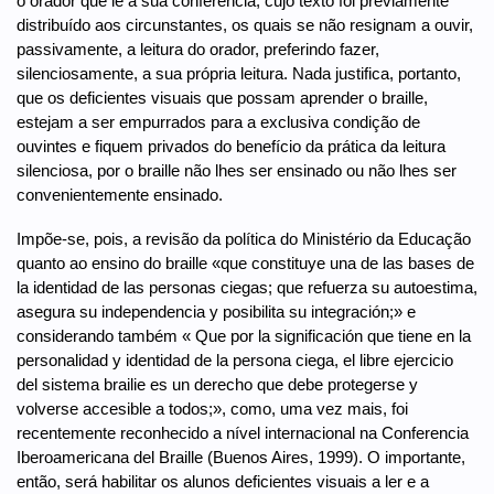
o orador que lê a sua conferência, cujo texto foi previamente
distribuído aos circunstantes, os quais se não resignam a ouvir,
passivamente, a leitura do orador, preferindo fazer,
silenciosamente, a sua própria leitura. Nada justifica, portanto,
que os deficientes visuais que possam aprender o braille,
estejam a ser empurrados para a exclusiva condição de
ouvintes e fiquem privados do benefício da prática da leitura
silenciosa, por o braille não lhes ser ensinado ou não lhes ser
convenientemente ensinado.
Impõe-se, pois, a revisão da política do Ministério da Educação
quanto ao ensino do braille «que constituye una de las bases de
la identidad de las personas ciegas; que refuerza su autoestima,
asegura su independencia y posibilita su integración;» e
considerando também « Que por la significación que tiene en la
personalidad y identidad de la persona ciega, el libre ejercicio
del sistema brailie es un derecho que debe protegerse y
volverse accesible a todos;», como, uma vez mais, foi
recentemente reconhecido a nível internacional na Conferencia
Iberoamericana del Braille (Buenos Aires, 1999). O importante,
então, será habilitar os alunos deficientes visuais a ler e a