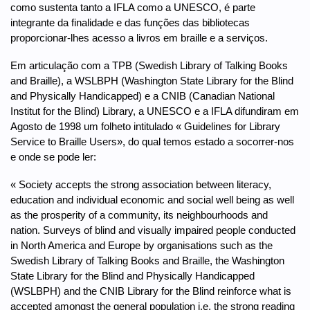
como sustenta tanto a IFLA como a UNESCO, é parte
integrante da finalidade e das funções das bibliotecas
proporcionar-lhes acesso a livros em braille e a serviços.
Em articulação com a TPB (Swedish Library of Talking Books
and Braille), a WSLBPH (Washington State Library for the Blind
and Physically Handicapped) e a CNIB (Canadian National
Institut for the Blind) Library, a UNESCO e a IFLA difundiram em
Agosto de 1998 um folheto intitulado « Guidelines for Library
Service to Braille Users», do qual temos estado a socorrer-nos
e onde se pode ler:
« Society accepts the strong association between literacy,
education and individual economic and social well being as well
as the prosperity of a community, its neighbourhoods and
nation. Surveys of blind and visually impaired people conducted
in North America and Europe by organisations such as the
Swedish Library of Talking Books and Braille, the Washington
State Library for the Blind and Physically Handicapped
(WSLBPH) and the CNIB Library for the Blind reinforce what is
accepted amongst the general population i.e. the strong reading