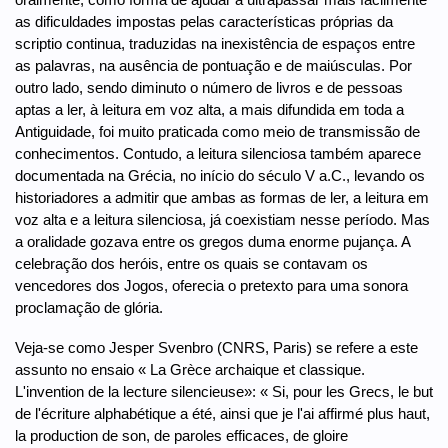
as dificuldades impostas pelas características próprias da
scriptio continua, traduzidas na inexistência de espaços entre
as palavras, na ausência de pontuação e de maiúsculas. Por
outro lado, sendo diminuto o número de livros e de pessoas
aptas a ler, à leitura em voz alta, a mais difundida em toda a
Antiguidade, foi muito praticada como meio de transmissão de
conhecimentos. Contudo, a leitura silenciosa também aparece
documentada na Grécia, no início do século V a.C., levando os
historiadores a admitir que ambas as formas de ler, a leitura em
voz alta e a leitura silenciosa, já coexistiam nesse período. Mas
a oralidade gozava entre os gregos duma enorme pujança. A
celebração dos heróis, entre os quais se contavam os
vencedores dos Jogos, oferecia o pretexto para uma sonora
proclamação de glória.
Veja-se como Jesper Svenbro (CNRS, Paris) se refere a este
assunto no ensaio « La Grèce archaique et classique.
L'invention de la lecture silencieuse»: « Si, pour les Grecs, le but
de l'écriture alphabétique a été, ainsi que je l'ai affirmé plus haut,
la production de son, de paroles efficaces, de gloire