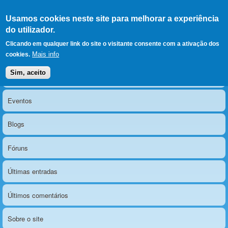
Ir para as secções
(Alt+1)
Ir para o conteúdo
Iniciar sessão
Usamos cookies neste site para melhorar a experiência
LERPARAVER
, ir para a
do utilizador.
página principal
O portal da visão diferente
Clicando em qualquer link do site o visitante consente com a ativação dos
Mais info
cookies.
Sim, aceito
Notícias
Menu principal
Eventos
Blogs
Fóruns
Últimas entradas
Últimos comentários
Sobre o site