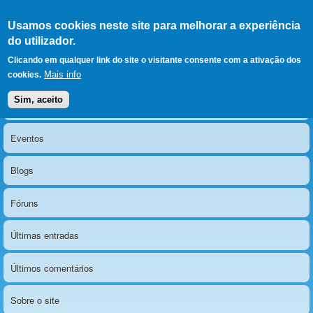
Ir para as secções
(Alt+1)
Ir para o conteúdo
Iniciar sessão
Usamos cookies neste site para melhorar a experiência
LERPARAVER
, ir para a
do utilizador.
página principal
O portal da visão diferente
Clicando em qualquer link do site o visitante consente com a ativação dos
Mais info
cookies.
Sim, aceito
Notícias
Menu principal
Eventos
Blogs
Fóruns
Últimas entradas
Últimos comentários
Sobre o site