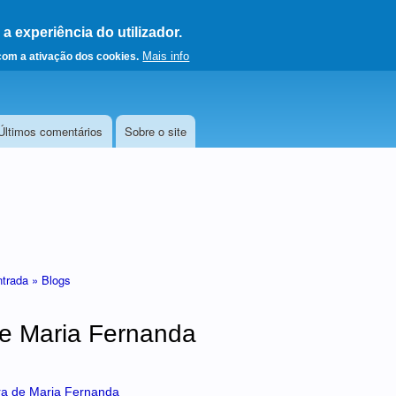
 experiência do utilizador.
a a página principal
Mais info
 com a ativação dos cookies.
Últimos comentários
Sobre o site
ntrada »
Blogs
e Maria Fernanda
ra de Maria Fernanda