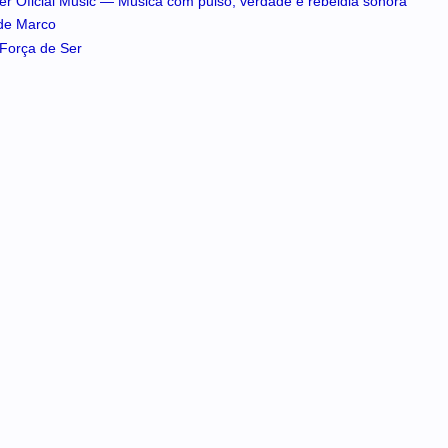
iker Oficial Music — Música com pulso, verdade e rebeldia sonora
 de Marco
A Força de Ser