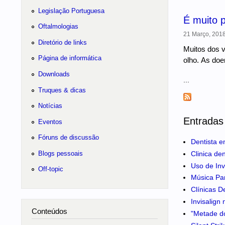
Legislação Portuguesa
É muito p
Oftalmologias
21 Março, 2018
Diretório de links
Muitos dos v
Página de informática
olho. As doe
Downloads
...
Truques & dicas
Notícias
Entradas
Eventos
Fóruns de discussão
Dentista e
Blogs pessoais
Clinica de
Uso de Inv
Off-topic
Música Pa
Clínicas D
Invisalign
Conteúdos
"Metade do