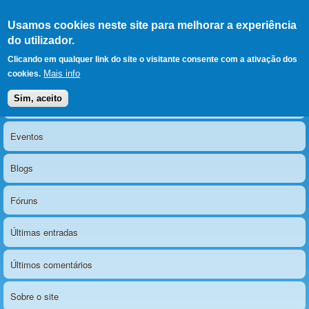
Ir para as secções
(Alt+1)
Ir para o conteúdo
Iniciar sessão
Usamos cookies neste site para melhorar a experiência
LERPARAVER
, ir para a
do utilizador.
página principal
O portal da visão diferente
Clicando em qualquer link do site o visitante consente com a ativação dos
Mais info
cookies.
Sim, aceito
Notícias
Menu principal
Eventos
Blogs
Fóruns
Últimas entradas
Últimos comentários
Sobre o site