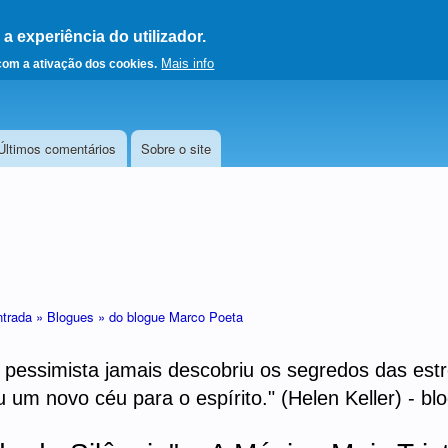
 experiência do utilizador.
a a página principal
Mais info
 com a ativação dos cookies.
Últimos comentários
Sobre o site
ntrada »
Blogues »
do blogue Marco Poeta
essimista jamais descobriu os segredos das estre
 um novo céu para o espírito." (Helen Keller) - b