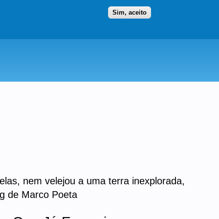
Ir para as secções
(Alt+1)
Ir para o conteúdo
Iniciar sessão
Sim, aceito
las, nem velejou a uma terra inexplorada,
log de Marco Poeta