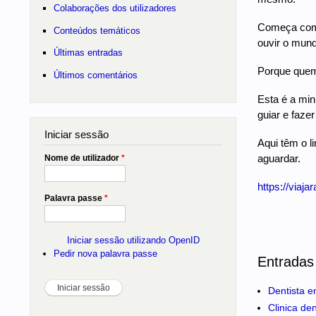
Colaborações dos utilizadores
Começa comig
Conteúdos temáticos
ouvir o mund
Últimas entradas
Porque quem 
Últimos comentários
Esta é a min
guiar e fazer
Iniciar sessão
Aqui têm o l
aguardar.
Nome de utilizador
*
https://via
Palavra passe
*
Iniciar sessão utilizando OpenID
Pedir nova palavra passe
Entradas
Dentista e
Clinica de