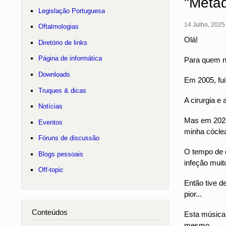
"Metad
Legislação Portuguesa
14 Julho, 2025 
Oftalmologias
Olá!
Diretório de links
Página de informática
Para quem n
Downloads
Em 2005, fui
Truques & dicas
A cirurgia e
Notícias
Mas em 2023.
Eventos
minha cóclea
Fóruns de discussão
O tempo de e
Blogs pessoais
infeção muito
Off-topic
Então tive d
pior...
Conteúdos
Esta música 
mesmo.