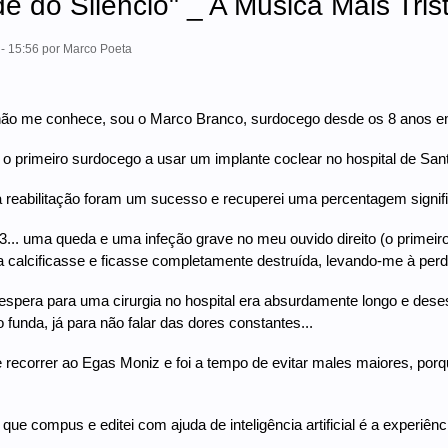
e do Silêncio" _ A Música Mais Tris
- 15:56
por
Marco Poeta
ão me conhece, sou o Marco Branco, surdocego desde os 8 anos e
 o primeiro surdocego a usar um implante coclear no hospital de San
 a reabilitação foram um sucesso e recuperei uma percentagem signif
.. uma queda e uma infeção grave no meu ouvido direito (o primeiro 
 calcificasse e ficasse completamente destruída, levando-me à perda
spera para uma cirurgia no hospital era absurdamente longo e des
 funda, já para não falar das dores constantes...
e recorrer ao Egas Moniz e foi a tempo de evitar males maiores, por
que compus e editei com ajuda de inteligência artificial é a experiê