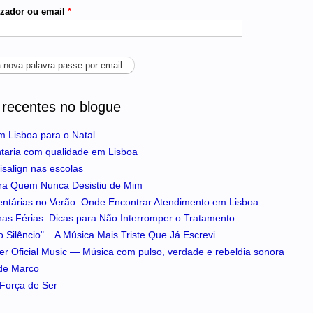
izador ou email
*
 recentes no blogue
m Lisboa para o Natal
ntaria com qualidade em Lisboa
isalign nas escolas
ra Quem Nunca Desistiu de Mim
entárias no Verão: Onde Encontrar Atendimento em Lisboa
 nas Férias: Dicas para Não Interromper o Tratamento
 Silêncio" _ A Música Mais Triste Que Já Escrevi
iker Oficial Music — Música com pulso, verdade e rebeldia sonora
 de Marco
A Força de Ser