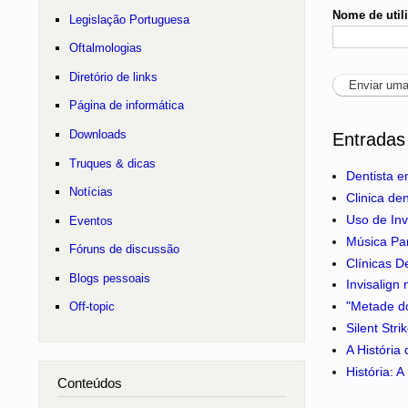
Nome de util
Legislação Portuguesa
Oftalmologias
Diretório de links
Página de informática
Downloads
Entradas
Truques & dicas
Dentista e
Notícias
Clinica de
Uso de Inv
Eventos
Música Pa
Fóruns de discussão
Clínicas D
Blogs pessoais
Invisalign
"Metade do
Off-topic
Silent Str
A História
História: 
Conteúdos