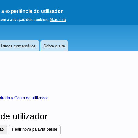
 experiência do utilizador.
a a página principal
Mais info
 com a ativação dos cookies.
Últimos comentários
Sobre o site
ntrada »
Conta de utilizador
de utilizador
ão
Pedir nova palavra passe
(separador ativo)
res