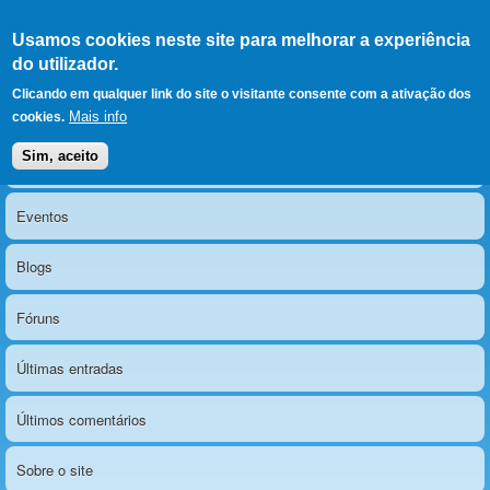
Ir para as secções
(Alt+1)
Ir para o conteúdo
Iniciar sessão
Usamos cookies neste site para melhorar a experiência
LERPARAVER
, ir para a
do utilizador.
página principal
O portal da visão diferente
Clicando em qualquer link do site o visitante consente com a ativação dos
Mais info
cookies.
Sim, aceito
Notícias
Menu principal
Eventos
Blogs
Fóruns
Últimas entradas
Últimos comentários
Sobre o site