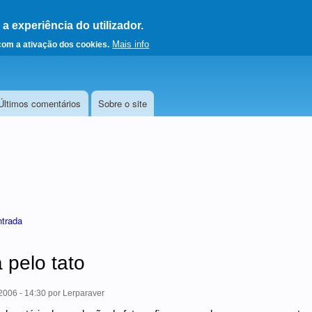
 experiência do utilizador.
a a página principal
Mais info
 com a ativação dos cookies.
Últimos comentários
Sobre o site
ntrada
a pelo tato
006 - 14:30
por
Lerparaver