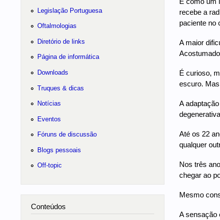
É como um la
Legislação Portuguesa
recebe a radi
paciente no 
Oftalmologias
Diretório de links
A maior difi
Acostumado a
Página de informática
Downloads
É curioso, m
escuro. Mas,
Truques & dicas
A adaptação 
Notícias
degenerativa
Eventos
Até os 22 a
Fóruns de discussão
qualquer out
Blogs pessoais
Nos três ano
Off-topic
chegar ao p
Mesmo consci
Conteúdos
A sensação 