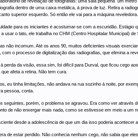
boratório de revelação de fotografias: uma sala pequena  um metro 
ografia dentro de uma caixa metálica, à prova de luz. Retira a radiogr
canto superior esquerdo. Só então ele vai para a máquina reveledora. 
culdade para os iniciantes é acostumar-se com a escuridão. Estágio qu
 usar o tato, ele trabalha no CHM (Centro Hospitalar Municipal) de 
as não incomum. Até os anos 90, muitos deficientes visuais exerciam 
 com o processo de digitalização das radiografias, que elimina a rev
à perda da visão, essa sim, foi difícil para Durval, que ficou cego ao
 que afeta a retina. Não tem cura.
nos, eu tinha limitações, não andava na rua sozinho à noite, por exe
ra pessoa, conta.
s seguintes, porém, o problema se agravou. Era como ver através d
onto de não enxergar mais nada, como se estivesse em meio a um ne
ente desde a adolescência de que um dia isso poderia acontecer a 
era de estar perdido. Não conhecia nenhum cego, não sabia que ele