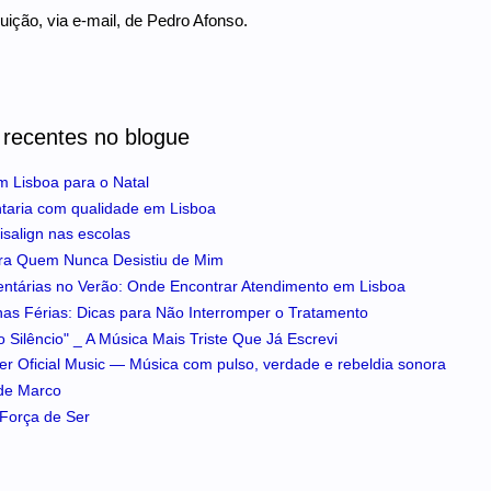
buição, via e-mail, de Pedro Afonso.
 recentes no blogue
m Lisboa para o Natal
ntaria com qualidade em Lisboa
isalign nas escolas
ra Quem Nunca Desistiu de Mim
entárias no Verão: Onde Encontrar Atendimento em Lisboa
 nas Férias: Dicas para Não Interromper o Tratamento
 Silêncio" _ A Música Mais Triste Que Já Escrevi
iker Oficial Music — Música com pulso, verdade e rebeldia sonora
 de Marco
A Força de Ser