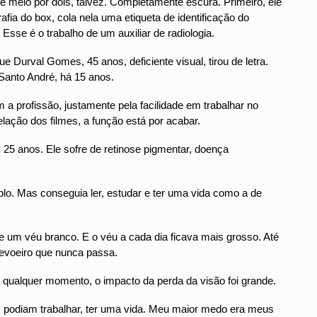
e meio por dois, talvez. Completamente escura. Primeiro, ele
afia do box, cola nela uma etiqueta de identificação do
Esse é o trabalho de um auxiliar de radiologia.
e Durval Gomes, 45 anos, deficiente visual, tirou de letra.
Santo André, há 15 anos.
a profissão, justamente pela facilidade em trabalhar no
elação dos filmes, a função está por acabar.
s 25 anos. Ele sofre de retinose pigmentar, doença
mplo. Mas conseguia ler, estudar e ter uma vida como a de
e um véu branco. E o véu a cada dia ficava mais grosso. Até
voeiro que nunca passa.
qualquer momento, o impacto da perda da visão foi grande.
s podiam trabalhar, ter uma vida. Meu maior medo era meus