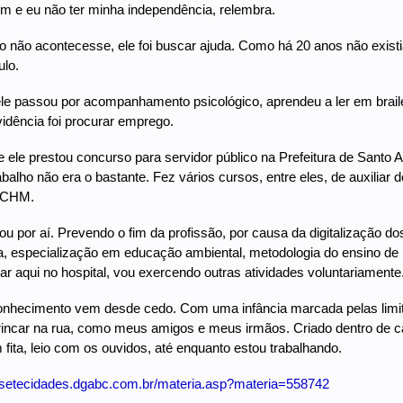
m e eu não ter minha independência, relembra.
o não acontecesse, ele foi buscar ajuda. Como há 20 anos não existi
lo.
ele passou por acompanhamento psicológico, aprendeu a ler em braile 
idência foi procurar emprego.
e ele prestou concurso para servidor público na Prefeitura de Santo A
rabalho não era o bastante. Fez vários cursos, entre eles, de auxilia
 CHM.
u por aí. Prevendo o fim da profissão, por causa da digitalização dos
, especialização em educação ambiental, metodologia do ensino de his
ar aqui no hospital, vou exercendo outras atividades voluntariamente.
nhecimento vem desde cedo. Com uma infância marcada pelas limitaç
brincar na rua, como meus amigos e meus irmãos. Criado dentro de ca
ita, leio com os ouvidos, até enquanto estou trabalhando.
//setecidades.dgabc.com.br/materia.asp?materia=558742