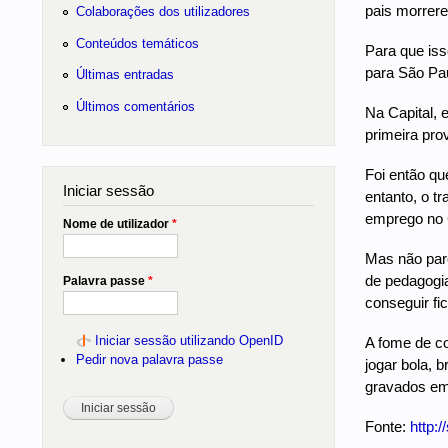
pais morrere
Colaborações dos utilizadores
Conteúdos temáticos
Para que iss
para São Pau
Últimas entradas
Últimos comentários
Na Capital, 
primeira prov
Foi então qu
Iniciar sessão
entanto, o t
emprego no
Nome de utilizador
*
Mas não paro
de pedagogia
Palavra passe
*
conseguir fic
Iniciar sessão utilizando OpenID
A fome de co
Pedir nova palavra passe
jogar bola, 
gravados em f
Fonte:
http: