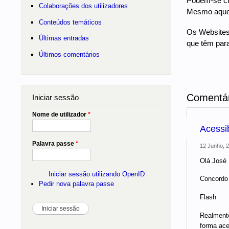
Podem-se cri
Colaborações dos utilizadores
Mesmo aquele
Conteúdos temáticos
Os Websites,
Últimas entradas
que têm paral
Últimos comentários
Comentár
Iniciar sessão
Nome de utilizador
*
Acessib
Palavra passe
*
12 Junho, 2
Olá José 
Iniciar sessão utilizando OpenID
Concordo 
Pedir nova palavra passe
Flash
Realmente
forma ace