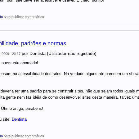
 um bom site deve ser acessível e usável. E claro, bonito!
ão
para publicar comentários
bilidade, padrões e normas.
por
Dentista (Utilizador não registado)
, 2009 - 20:17
 o assunto abordado!
nsam na acessibilidade dos sites. Na verdade alguns até parecem um show d
deveria ter uma padrão para se construir sites, não que sejam todos iguais m
ita gente nem faz idéia de como desenvolver sites desta maneira, talvez uma
 Ótimo artigo, parabéns!
u site:
Dentista
ão
para publicar comentários