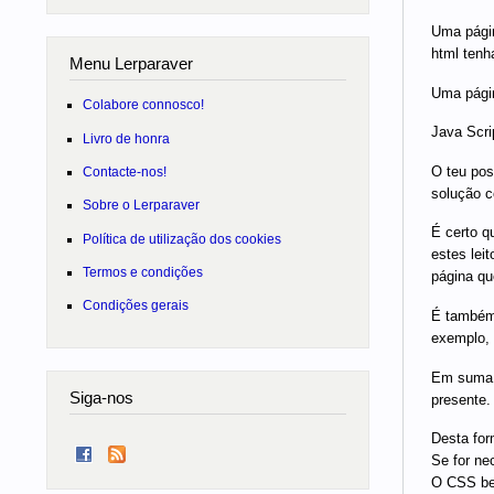
Uma págin
html tenh
Menu Lerparaver
Uma págin
Colabore connosco!
Java Scri
Livro de honra
O teu pos
Contacte-nos!
solução c
Sobre o Lerparaver
É certo q
Política de utilização dos cookies
estes lei
Termos e condições
página qu
Condições gerais
É também 
exemplo, 
Em suma, 
Siga-nos
presente.
Desta for
Se for ne
O CSS bem