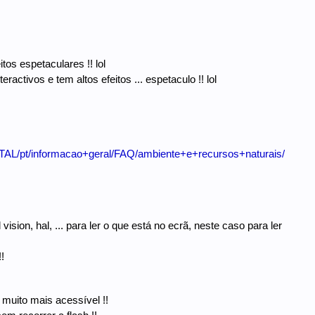
tos espetaculares !! lol
activos e tem altos efeitos ... espetaculo !! lol
RTAL/pt/informacao+geral/FAQ/ambiente+e+recursos+naturais/
vision, hal, ... para ler o que está no ecrã, neste caso para ler
!
 muito mais acessível !!