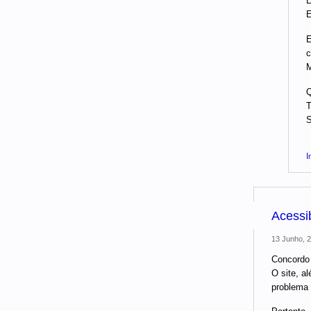
E
E
E
c
M
Q
T
S
I
Acessib
13 Junho, 2
Concordo 
O site, al
problema