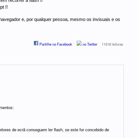
m recorrer a flash !!
t !!
 navegador e, por qualquer pessoa, mesmo os invisuais e os
Partilhe no Facebook
no Twitter
11516 leituras
imentos:
itores de ecrã conseguem ler flash, se este for concebido de