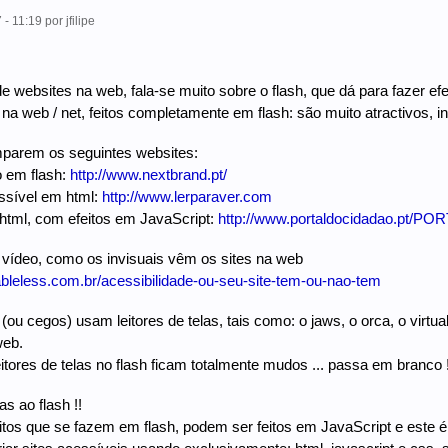
 - 11:19
por
jfilipe
 websites na web, fala-se muito sobre o flash, que dá para fazer efei
a web / net, feitos completamente em flash: são muito atractivos, inter
parem os seguintes websites:
 em flash:
http://www.nextbrand.pt/
ssível em html:
http://www.lerparaver.com
html, com efeitos em JavaScript:
http://www.portaldocidadao.pt/PO
vídeo, como os invisuais vêm os sites na web
ableless.com.br/acessibilidade-ou-seu-site-tem-ou-nao-tem
(ou cegos) usam leitores de telas, tais como: o jaws, o orca, o virtual 
web.
itores de telas no flash ficam totalmente mudos ... passa em branco !
as ao flash !!
itos que se fazem em flash, podem ser feitos em JavaScript e este é