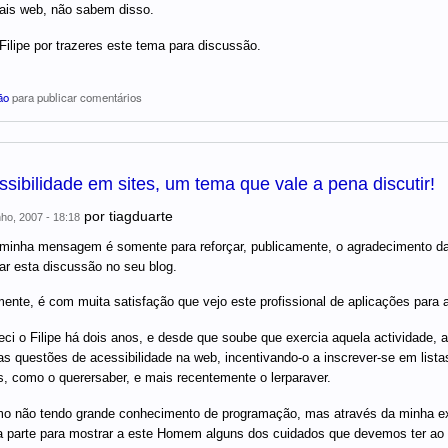
nais web, não sabem disso.
Filipe por trazeres este tema para discussão.
ão
para publicar comentários
sibilidade em sites, um tema que vale a pena discutir!
por
tiagduarte
ho, 2007 - 18:18
minha mensagem é somente para reforçar, publicamente, o agradecimento dado
ar esta discussão no seu blog.
ente, é com muita satisfação que vejo este profissional de aplicações para 
ci o Filipe há dois anos, e desde que soube que exercia aquela actividade, ap
as questões de acessibilidade na web, incentivando-o a inscrever-se em list
, como o querersaber, e mais recentemente o lerparaver.
 não tendo grande conhecimento de programação, mas através da minha exper
 parte para mostrar a este Homem alguns dos cuidados que devemos ter ao c