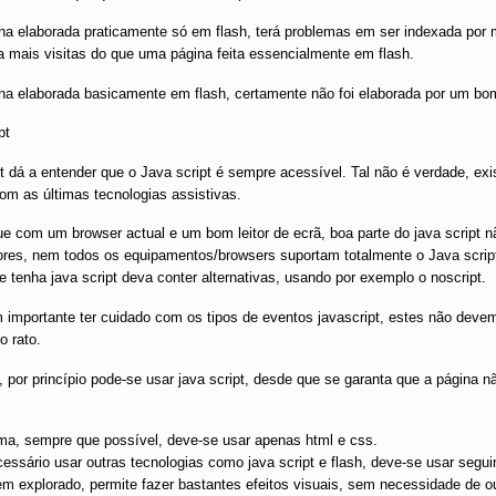
a elaborada praticamente só em flash, terá problemas em ser indexada por 
a mais visitas do que uma página feita essencialmente em flash.
a elaborada basicamente em flash, certamente não foi elaborada por um bom
pt
t dá a entender que o Java script é sempre acessível. Tal não é verdade, ex
om as últimas tecnologias assistivas.
ue com um browser actual e um bom leitor de ecrã, boa parte do java script
tores, nem todos os equipamentos/browsers suportam totalmente o Java scrip
e tenha java script deva conter alternativas, usando por exemplo o noscript.
importante ter cuidado com os tipos de eventos javascript, estes não deve
o rato.
por princípio pode-se usar java script, desde que se garanta que a página n
ma, sempre que possível, deve-se usar apenas html e css.
cessário usar outras tecnologias como java script e flash, deve-se usar segui
 explorado, permite fazer bastantes efeitos visuais, sem necessidade de o