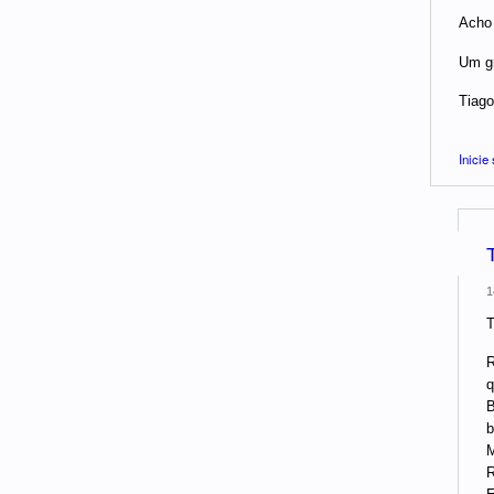
Acho 
Um gr
Tiago
Inicie
1
T
R
q
B
b
M
R