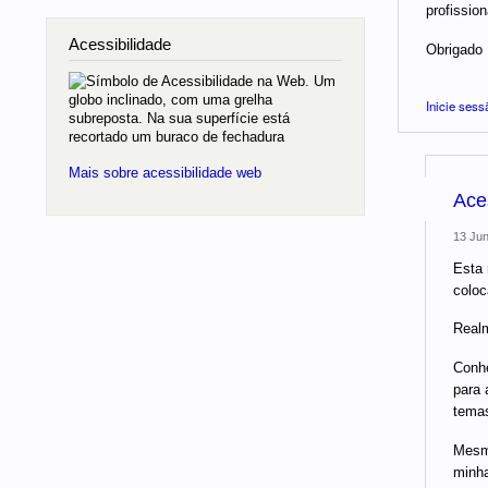
profissio
Acessibilidade
Obrigado 
Inicie sess
Mais sobre acessibilidade web
Aces
13 Jun
Esta 
coloc
Realm
Conhe
para 
temas
Mesmo
minha