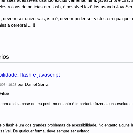
ar sites acessíveis usando exclusivamente: html, javascript e css, se
s rollons de notícias em flash, é possível fazê-los usando JavaScrip
 devem ser universais, isto é, devem poder ser vistos em qualquer
esia cerebral ... !!
ios
ilidade, flash e javascript
por
Daniel Serra
007 - 16:25
Filipe
com a ideia base do teu post, no entanto é importante fazer alguns esclarec
 o flash é um dos grandes problemas de acessibilidade. No entanto alguns le
ssível. De qualquer forma, deve sempre ser evitado.