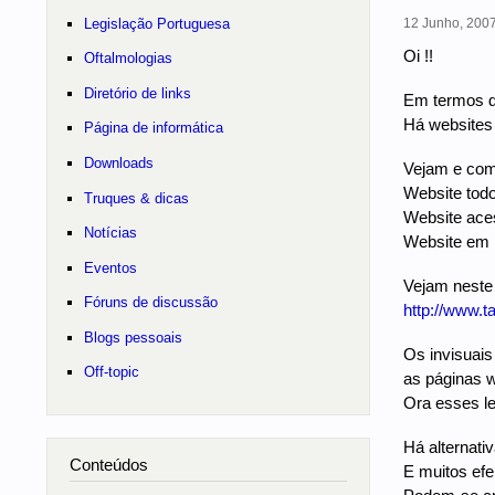
Legislação Portuguesa
12 Junho, 2007
Oi !!
Oftalmologias
Diretório de links
Em termos de
Há websites n
Página de informática
Downloads
Vejam e com
Website todo
Truques & dicas
Website ace
Notícias
Website em 
Eventos
Vejam neste 
Fóruns de discussão
http://www.t
Blogs pessoais
Os invisuais 
Off-topic
as páginas 
Ora esses le
Há alternativ
Conteúdos
E muitos efe