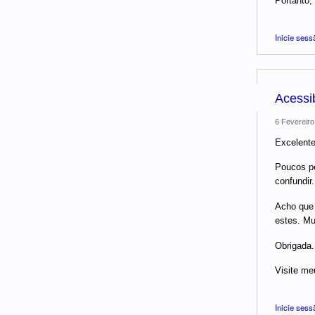
Portanto,
Inicie sess
Acessi
6 Fevereiro
Excelente
Poucos pe
confundir.
Acho que 
estes. Mu
Obrigada.
Visite me
Inicie sess