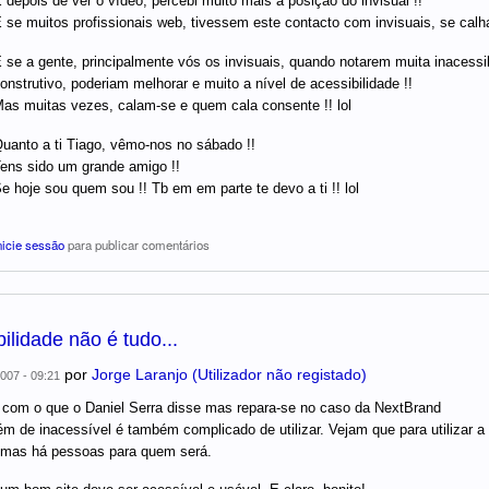
 depois de ver o vídeo, percebi muito mais a posição do invisual !!
 se muitos profissionais web, tivessem este contacto com invisuais, se calha
 se a gente, principalmente vós os invisuais, quando notarem muita inacessib
onstrutivo, poderiam melhorar e muito a nível de acessibilidade !!
as muitas vezes, calam-se e quem cala consente !! lol
uanto a ti Tiago, vêmo-nos no sábado !!
ens sido um grande amigo !!
e hoje sou quem sou !! Tb em em parte te devo a ti !! lol
nicie sessão
para publicar comentários
ilidade não é tudo...
por
Jorge Laranjo (Utilizador não registado)
007 - 09:21
com o que o Daniel Serra disse mas repara-se no caso da NextBrand
ém de inacessível é também complicado de utilizar. Vejam que para utilizar a 
 mas há pessoas para quem será.