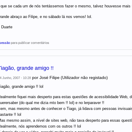
que se cada um de nós tentássemos fazer o mesmo, talvez houvesse mais re
ande abraço ao Filipe, e no sábado lá nos vemos! lol.
 Duarte
 sessão
para publicar comentários
Tiagão, grande amigo !!
por
José Filipe (Utilizador não registado)
4 Junho, 2007 - 10:28
iagão, grande amigo !! lol
ealmente fiquei mais desperto para estas questões de acessibilidade Web, d
uerersaber (do qual me dizia mto bem !! lol) e no lerparaver !!
em, mas mesmo antes de conhecer o Tiago, já lidava com pessoas invisuais 
astante !! lol
as mesmo assim, a nível de sites web, não tava desperto para essas questõe
ealmente, nós aprendemos com os outros !! lol