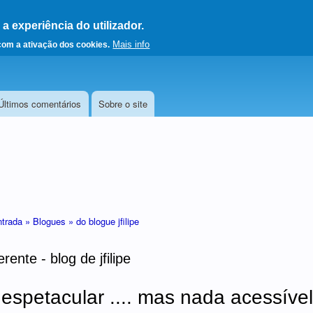
 experiência do utilizador.
a a página principal
Mais info
 com a ativação dos cookies.
Últimos comentários
Sobre o site
ntrada »
Blogues »
do blogue jfilipe
rente - blog de jfilipe
 espetacular .... mas nada acessível