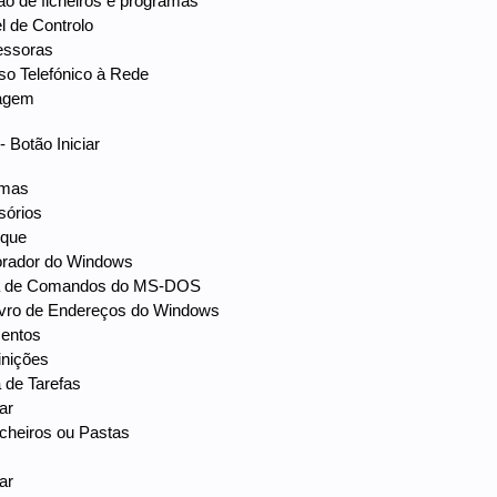
ão de ficheiros e programas
el de Controlo
essoras
so Telefónico à Rede
lagem
Botão Iniciar
amas
sórios
nque
lorador do Windows
ha de Comandos do MS-DOS
Livro de Endereços do Windows
entos
inições
a de Tarefas
ar
icheiros ou Pastas
ar