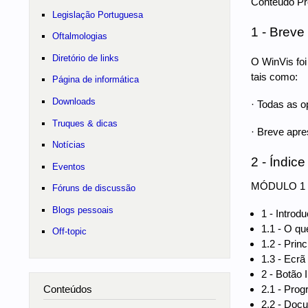
Conteúdo Pr
Legislação Portuguesa
1 - Breve
Oftalmologias
Diretório de links
O WinVis foi
tais como:
Página de informática
Downloads
· Todas as o
Truques & dicas
· Breve apre
Notícias
2 - Índic
Eventos
MÓDULO 1 -
Fóruns de discussão
Blogs pessoais
1 - Introd
1.1 - O q
Off-topic
1.2 - Prin
1.3 - Ecrã
2 - Botão I
2.1 - Pro
Conteúdos
2.2 - Doc