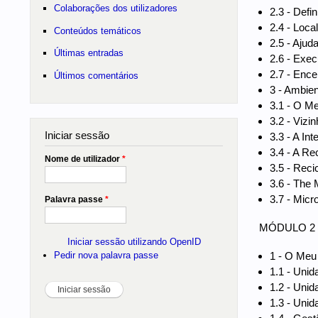
Colaborações dos utilizadores
2.3 - Defi
2.4 - Local
Conteúdos temáticos
2.5 - Ajud
Últimas entradas
2.6 - Exec
2.7 - Ence
Últimos comentários
3 - Ambien
3.1 - O M
3.2 - Vizi
Iniciar sessão
3.3 - A Int
3.4 - A Re
Nome de utilizador
*
3.5 - Rec
3.6 - The 
3.7 - Micr
Palavra passe
*
MÓDULO 2 - 
Iniciar sessão utilizando OpenID
1 - O Meu
Pedir nova palavra passe
1.1 - Unid
1.2 - Unid
1.3 - Uni