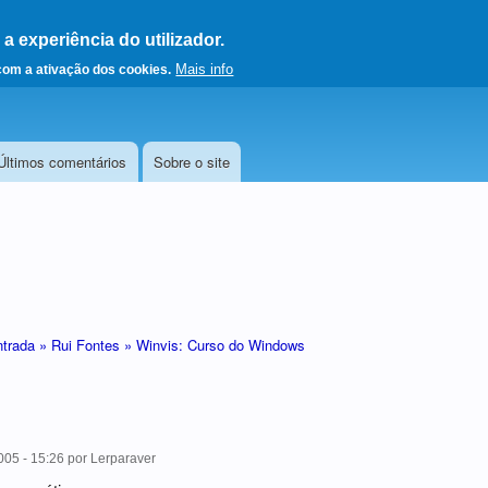
 experiência do utilizador.
a a página principal
Mais info
 com a ativação dos cookies.
Últimos comentários
Sobre o site
ntrada »
Rui Fontes »
Winvis: Curso do Windows
05 - 15:26
por
Lerparaver