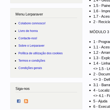
1.4 - Gest
1.5 - Pain
1.6 - Impr
Menu Lerparaver
1.7 - Aces
2 - Recic
Colabore connosco!
Livro de honra
MÓDULO 3 - 
Contacte-nos!
1 - Progr
Sobre o Lerparaver
1.1 - Aces
1.2 - Arra
Política de utilização dos cookies
1.3 - Exp
Termos e condições
1.4 - Lin
Condições gerais
<> 1.5 - 
2 - Docum
<> 3 - Def
3.1 - Barr
Siga-nos
4 - Localiz
<> 4.1 - F
5 - Ajuda
6 - Execut