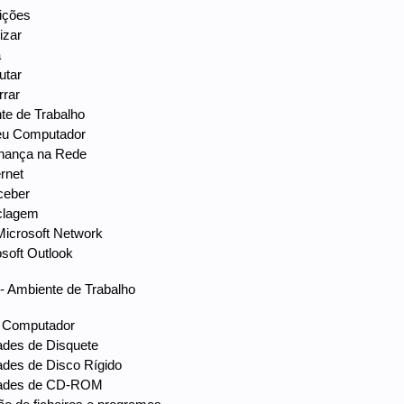
nições
izar
a
utar
rrar
te de Trabalho
eu Computador
nhança na Rede
ernet
ceber
iclagem
Microsoft Network
osoft Outlook
Ambiente de Trabalho
 Computador
ades de Disquete
ades de Disco Rígido
dades de CD-ROM