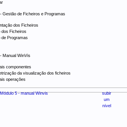
ar
Gestão de Ficheiros e Programas
ntação dos Ficheiros
 dos Ficheiros
o de Programas
s
 Manual WinVis
pais componentes
trização da visualização dos ficheiros
pais operações
 - Módulo 5 - manual Winvis
subir
um
nível