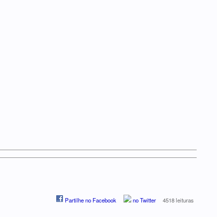
Partilhe no Facebook
no Twitter
4518 leituras