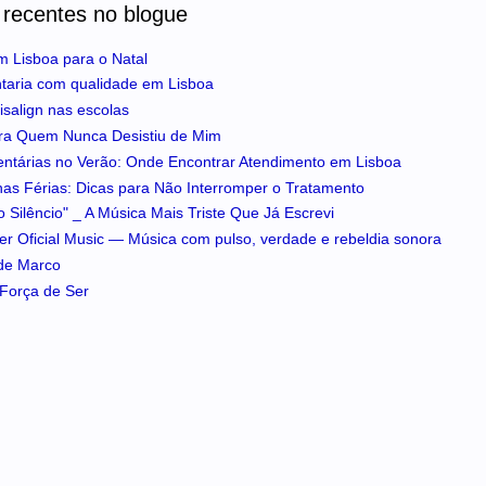
 recentes no blogue
m Lisboa para o Natal
ntaria com qualidade em Lisboa
isalign nas escolas
ra Quem Nunca Desistiu de Mim
entárias no Verão: Onde Encontrar Atendimento em Lisboa
 nas Férias: Dicas para Não Interromper o Tratamento
 Silêncio" _ A Música Mais Triste Que Já Escrevi
iker Oficial Music — Música com pulso, verdade e rebeldia sonora
 de Marco
A Força de Ser